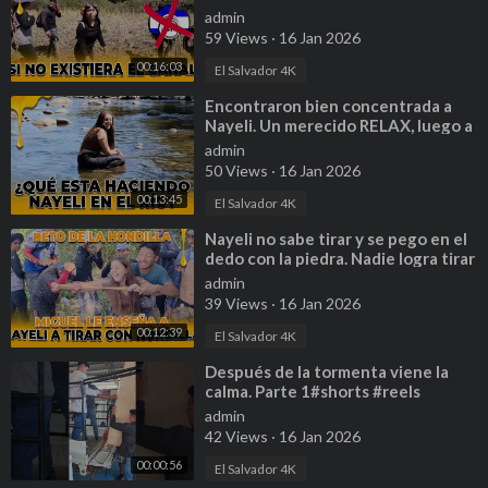
Bessy ya tuviera 2 hijos.
admin
59 Views
·
16 Jan 2026
00:16:03
El Salvador 4K
⁣Encontraron bien concentrada a
Nayeli. Un merecido RELAX, luego a
seguir con la aventura.
admin
50 Views
·
16 Jan 2026
00:13:45
El Salvador 4K
⁣Nayeli no sabe tirar y se pego en el
dedo con la piedra. Nadie logra tirar
la botella.
admin
39 Views
·
16 Jan 2026
00:12:39
El Salvador 4K
⁣Después de la tormenta viene la
calma. Parte 1#shorts #reels
#ayudasocial
admin
42 Views
·
16 Jan 2026
00:00:56
El Salvador 4K