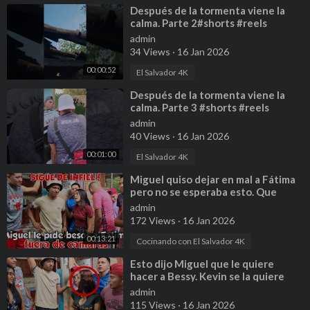
⁣Después de la tormenta viene la
calma. Parte 2#shorts #reels
#ayudasocial
admin
34 Views
·
16 Jan 2026
00:00:52
El Salvador 4K
⁣Después de la tormenta viene la
calma. Parte 3 #shorts #reels
#ayudasocial
admin
40 Views
·
16 Jan 2026
00:01:00
El Salvador 4K
⁣Miguel quiso dejar en mal a Fátima
pero no se esperaba esto. Que
pálida anda Bessy. Parte 1
admin
172 Views
·
16 Jan 2026
00:13:21
Cocinando con El Salvador 4K
⁣Esto dijo Miguel que le quiere
hacer a Bessy. Kevin se la quiere
llevar de vivo. P 3
admin
115 Views
·
16 Jan 2026