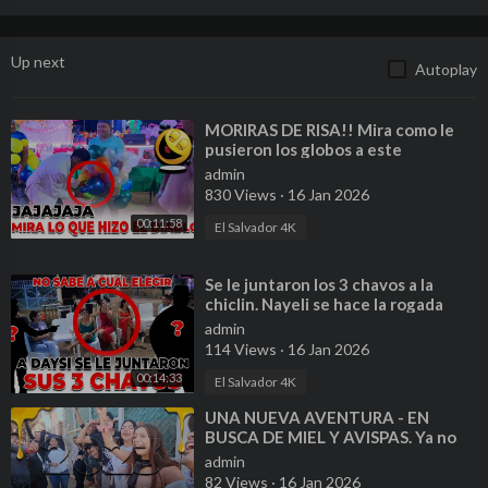
Up next
Autoplay
⁣MORIRAS DE RISA!! Mira como le
pusieron los globos a este
trabajador. Esto cada ves se pone
admin
mejor.
830 Views
·
16 Jan 2026
00:11:58
El Salvador 4K
⁣Se le juntaron los 3 chavos a la
chiclin. Nayeli se hace la rogada
para que le tomen foto.
admin
114 Views
·
16 Jan 2026
00:14:33
El Salvador 4K
⁣UNA NUEVA AVENTURA - EN
BUSCA DE MIEL Y AVISPAS. Ya no
veremos a Henry en los videos.
admin
82 Views
·
16 Jan 2026