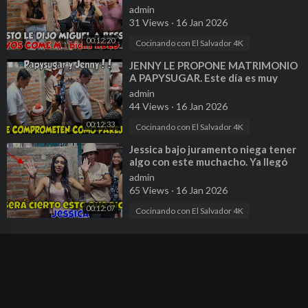
Miguel sigue con su vicio. Parte 9
admin
31 Views
·
16 Jan 2026
00:12:20
Cocinando con El Salvador 4K
⁣JENNY LE PROPONE MATRIMONIO
A PAPYSUGAR. Este día es muy
especial para esta parejita. Parte 12
admin
44 Views
·
16 Jan 2026
00:12:33
Cocinando con El Salvador 4K
⁣Jessica bajo juramento niega tener
algo con este muchacho. Ya llegó
Papysugar y Jenny. Parte 17
admin
65 Views
·
16 Jan 2026
00:12:07
Cocinando con El Salvador 4K