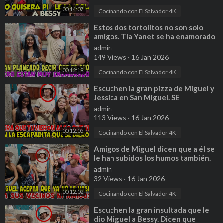
00:14:07
Cocinando con El Salvador 4K
⁣Estos dos tortolitos no son solo
amigos. Tía Yanet se ha enamorado
de Henry. Parte 5
admin
149 Views
·
16 Jan 2026
00:12:19
Cocinando con El Salvador 4K
⁣Escuchen la gran pizza de Miguel y
Jessica en San Miguel. SE
ESCAPARON DE SUS CUARTOS.
admin
Parte 7
113 Views
·
16 Jan 2026
00:12:05
Cocinando con El Salvador 4K
⁣Amigos de Miguel dicen que a él se
le han subidos los humos también.
Miguel se paso con Bessy. P 8
admin
32 Views
·
16 Jan 2026
00:12:02
Cocinando con El Salvador 4K
⁣Escuchen la gran insultada que le
dio Miguel a Bessy. Dicen que