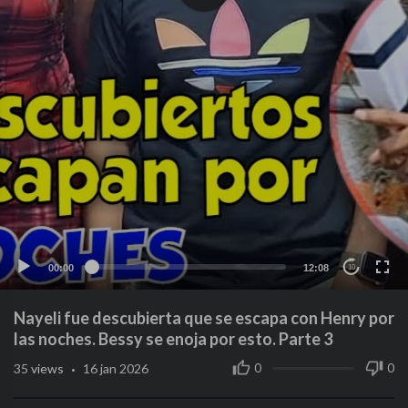
00:00
12:08
10
Nayeli fue descubierta que se escapa con Henry por
las noches. Bessy se enoja por esto. Parte 3
·
0
0
35
views
16 jan 2026