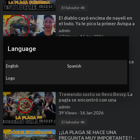
00:12:13
El Salvador 4K
⁣El diablo cayó encima de nayeli en
el lodo. Ya le pico la primer Avispa a
Miguel
admin
67 Views
·
16 Jan 2026
00:12:02
El Salvador 4K
Language
⁣GRAN oreja se lo hizo a Marlón
después de una picada. Nayeli dice
English
Spanish
andar triste por esta razón.
admin
56 Views
·
16 Jan 2026
Logo
00:12:10
El Salvador 4K
⁣Tremendo susto se llevo Bessy. La
pagla se encontró con una
serpiente
admin
39 Views
·
16 Jan 2026
00:12:13
El Salvador 4K
⁣¡¡LA PLAGA SE HACE UNA
PREGUNTA MUY IMPORTANTE!! -