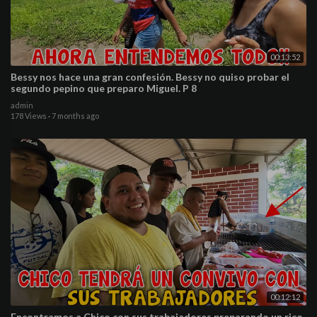
00:13:52
Bessy nos hace una gran confesión. Bessy no quiso probar el
segundo pepino que preparo Miguel. P 8
admin
178 Views
·
7 months ago
00:12:12
Encontramos a Chico con sus trabajadores preparando un rico