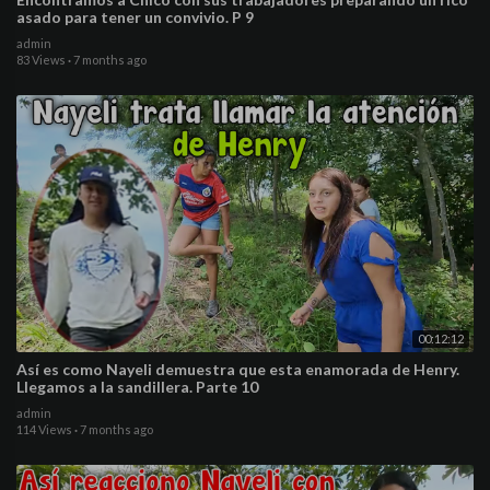
asado para tener un convivio. P 9
admin
83 Views
·
7 months ago
00:12:12
Así es como Nayeli demuestra que esta enamorada de Henry.
Llegamos a la sandillera. Parte 10
admin
114 Views
·
7 months ago