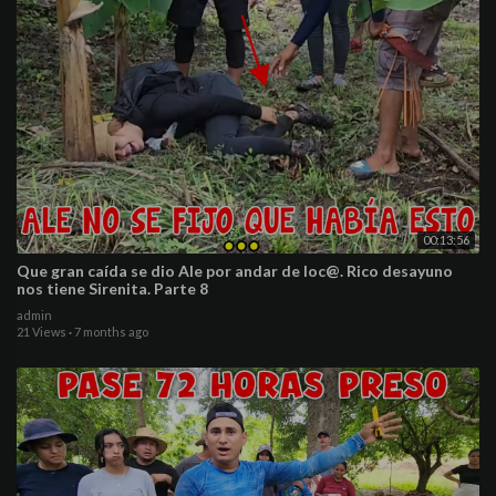
00:13:56
Que gran caída se dio Ale por andar de loc@. Rico desayuno
nos tiene Sirenita. Parte 8
admin
21 Views
·
7 months ago