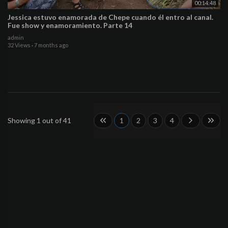
00:14:48
Jessica estuvo enamorada de Chepe cuando él entro al canal.
Fue show y enamoramiento. Parte 14
admin
32 Views
·
7 months ago
Showing 1 out of 41
1
2
3
4