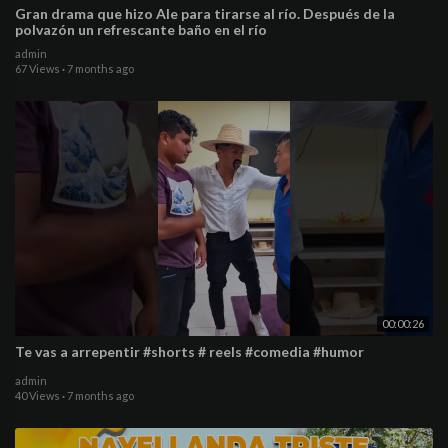
Gran drama que hizo Ale para tirarse al río. Después de la
polvazón un refrescante baño en el río
admin
67 Views
·
7 months ago
00:00:26
Te vas a arrepentir #shorts # reels #comedia #humor
admin
40 Views
·
7 months ago