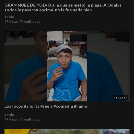
GRAN NUBE DE POLVO a la que se metió la plaga. A Odalys
todos le pasaron encima, no le fue nada bien
admin
59 Views
·
7 months ago
00:00:52
Los locos #shorts #reels #comedia #humor
admin
49 Views
·
7 months ago