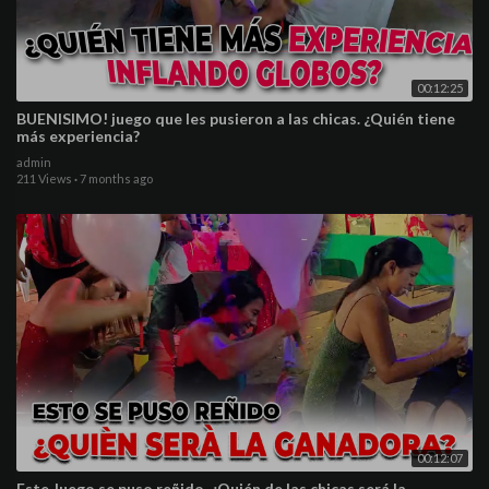
00:12:25
BUENISIMO! juego que les pusieron a las chicas. ¿Quién tiene
más experiencia?
admin
211 Views
·
7 months ago
00:12:07
Este Juego se puso reñido. ¿Quién de las chicas será la