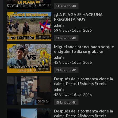
00:12:13
El Salvador 4K
⁣¡¡LA PLAGA SE HACE UNA
PREGUNTA MUY
IMPORTANTE!! - Bessy ya
admin
tuviera 2 hijos.
59 Views
·
16 Jan 2026
00:16:03
El Salvador 4K
⁣Miguel anda preocupado porque
el siguiente día se grabaran
series y anda todo hinchado.
admin
45 Views
·
16 Jan 2026
00:12:39
El Salvador 4K
⁣Después de la tormenta viene la
calma. Parte 1#shorts #reels
#ayudasocial
admin
42 Views
·
16 Jan 2026
00:00:56
El Salvador 4K
⁣Después de la tormenta viene la
calma. Parte 2#shorts #reels