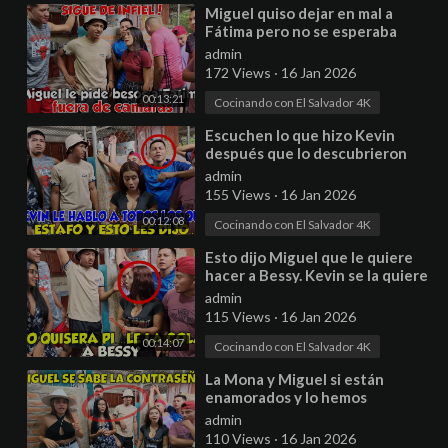
⁣Miguel quiso dejar en mal a
Fátima pero no se esperaba
esto. Que pálida anda Bessy.
admin
Parte 1
172 Views
·
16 Jan 2026
00:13:21
Cocinando con El Salvador 4K
⁣Escuchen lo que hizo Kevin
después que lo descubrieron
que es estafador. Daysi tiene
admin
algo de Sapo P2
155 Views
·
16 Jan 2026
00:12:08
Cocinando con El Salvador 4K
⁣Esto dijo Miguel que le quiere
hacer a Bessy. Kevin se la quiere
llevar de vivo. P 3
admin
115 Views
·
16 Jan 2026
00:14:07
Cocinando con El Salvador 4K
⁣La Mona y Miguel si están
enamorados y lo hemos
comprobado a pesar que lo
admin
niegan frente a cámaras P4
110 Views
·
16 Jan 2026