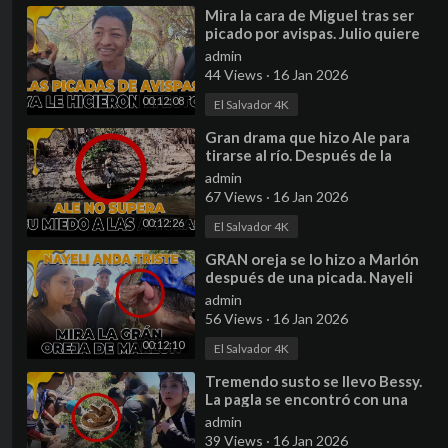
⁣Mira la cara de Miguel tras ser
picado por avispas. Julio quiere
hacer el famoso reto de las
admin
avispas
44 Views
·
16 Jan 2026
00:12:08
El Salvador 4K
⁣Gran drama que hizo Ale para
tirarse al río. Después de la
polvazón un refrescante baño
admin
en el río
67 Views
·
16 Jan 2026
00:12:26
El Salvador 4K
⁣GRAN oreja se lo hizo a Marlón
después de una picada. Nayeli
dice andar triste por esta razón.
admin
56 Views
·
16 Jan 2026
00:12:10
El Salvador 4K
⁣Tremendo susto se llevo Bessy.
La pagla se encontró con una
serpiente
admin
39 Views
·
16 Jan 2026