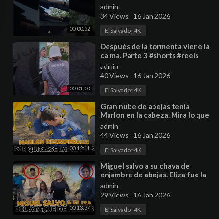
#ayudasocial
admin
34 Views
·
16 Jan 2026
00:00:52
El Salvador 4K
⁣Después de la tormenta viene la
calma. Parte 3 #shorts #reels
#ayudasocial
admin
40 Views
·
16 Jan 2026
00:01:00
El Salvador 4K
⁣Gran nube de abejas tenía
Marlon en la cabeza. Mira lo que
hizo para quitárselas de encima.
admin
44 Views
·
16 Jan 2026
00:12:11
El Salvador 4K
⁣Miguel salvo a su chava de
enjambre de abejas. Eliza fue la
más picada de la plaga.
admin
29 Views
·
16 Jan 2026
00:13:37
El Salvador 4K