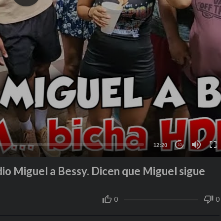
12:20
10
dio Miguel a Bessy. Dicen que Miguel sigue
0
0