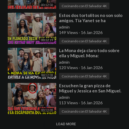
00:12:02
Cocinando con El Salvador 4K
⁣Estos dos tortolitos no son solo
amigos. Tía Yanet se ha
enamorado de Henry. Parte 5
admin
149 Views
·
16 Jan 2026
00:12:19
Cocinando con El Salvador 4K
⁣La Mona deja claro todo sobre
ella y Miguel. Mona:
admin
120 Views
·
16 Jan 2026
00:12:02
Cocinando con El Salvador 4K
⁣Escuchen la gran pizza de
Miguel y Jessica en San Miguel.
SE ESCAPARON DE SUS
admin
CUARTOS. Parte 7
113 Views
·
16 Jan 2026
00:12:05
Cocinando con El Salvador 4K
LOAD MORE