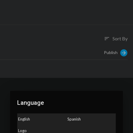
Sort By
sort
Publish
Language
English
Spanish
Logo