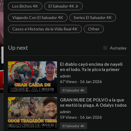
Los Bichos 4K
El Salvador 4K Jr
Viajando Con El Salvador 4K
Series El Salvador 4K
Casos e Historias de la Vida Real 4K
Other
Up next
Autoplay
⁣El diablo cayó encima de nayeli
en el lodo. Ya le pico la primer
Avispa a Miguel
admin
67 Views
·
16 Jan 2026
00:12:02
El Salvador 4K
⁣GRAN NUBE DE POLVO a la que
se metió la plaga. A Odalys todos
le pasaron encima, no le fue
admin
nada bien
59 Views
·
16 Jan 2026
00:12:21
El Salvador 4K