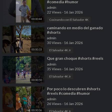
#comedia #humor
admin
22 Views
·
16 Jan 2026
00:00:44
Cocinando con El Salvador 4K
⁣caminando en medio del ganado
#shorts
admin
30 Views
·
16 Jan 2026
00:00:33
El Salvador 4K Jr
⁣Que gran choque #shorts #reels
admin
35 Views
·
16 Jan 2026
El Salvador 4K Jr
00:00:50
⁣Por poco lo descubren #shorts
#reels #comedia #humor
admin
26 Views
·
16 Jan 2026
00:00:36
El Salvador 4K Jr