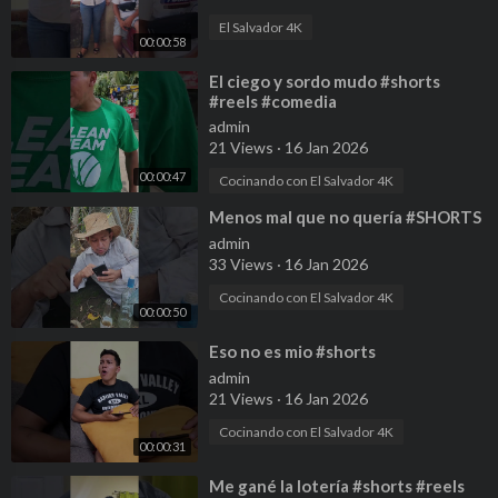
El Salvador 4K
00:00:58
⁣El ciego y sordo mudo #shorts
#reels #comedia
admin
21 Views
·
16 Jan 2026
00:00:47
Cocinando con El Salvador 4K
⁣Menos mal que no quería #SHORTS
admin
33 Views
·
16 Jan 2026
Cocinando con El Salvador 4K
00:00:50
⁣Eso no es mio #shorts
admin
21 Views
·
16 Jan 2026
Cocinando con El Salvador 4K
00:00:31
⁣Me gané la lotería #shorts #reels