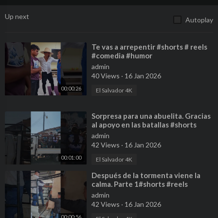
Up next
Autoplay
⁣Te vas a arrepentir #shorts # reels
#comedia #humor
admin
40 Views
·
16 Jan 2026
00:00:26
El Salvador 4K
⁣Sorpresa para una abuelita. Gracias
al apoyo en las batallas #shorts
#reels #AyudaSocial
admin
42 Views
·
16 Jan 2026
00:01:00
El Salvador 4K
⁣Después de la tormenta viene la
calma. Parte 1#shorts #reels
#ayudasocial
admin
42 Views
·
16 Jan 2026
00:00:56