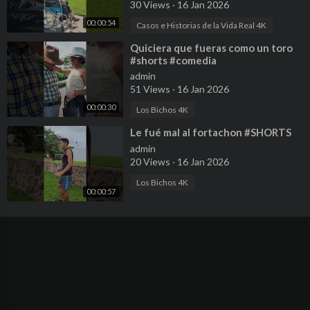
30 Views
·
16 Jan 2026
00:00:54
Casos e Historias de la Vida Real 4K
⁣Quiciera que fueras como un toro
#shorts #comedia
admin
51 Views
·
16 Jan 2026
00:00:30
Los Bichos 4K
⁣Le fué mal al fortachon #SHORTS
admin
20 Views
·
16 Jan 2026
Los Bichos 4K
00:00:57