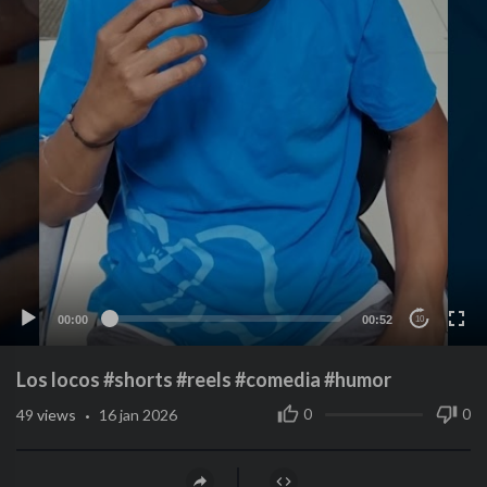
00:00
00:52
10
Los locos #shorts #reels #comedia #humor
·
0
0
49
views
16 jan 2026