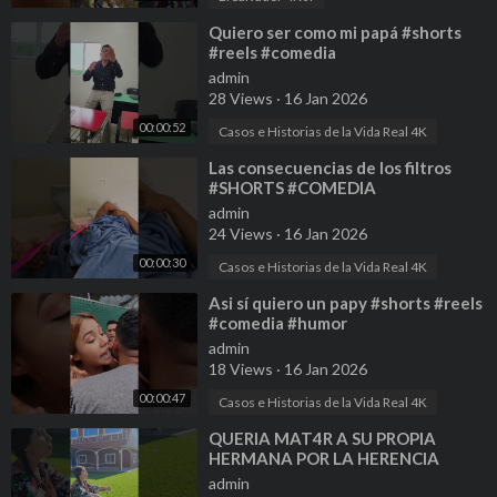
⁣Quiero ser como mi papá #shorts
#reels #comedia
admin
28 Views
·
16 Jan 2026
00:00:52
Casos e Historias de la Vida Real 4K
⁣Las consecuencias de los filtros
#SHORTS #COMEDIA
admin
24 Views
·
16 Jan 2026
00:00:30
Casos e Historias de la Vida Real 4K
⁣Asi sí quiero un papy #shorts #reels
#comedia #humor
admin
18 Views
·
16 Jan 2026
00:00:47
Casos e Historias de la Vida Real 4K
⁣QUERIA MAT4R A SU PROPIA
HERMANA POR LA HERENCIA
#shorts #reels
admin