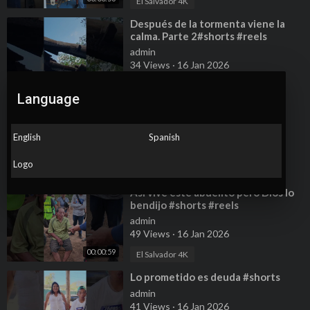
El Salvador 4K
⁣Después de la tormenta viene la
calma. Parte 2#shorts #reels
#ayudasocial
admin
34 Views
·
16 Jan 2026
00:00:52
El Salvador 4K
Language
⁣Después de la tormenta viene la
calma. Parte 3 #shorts #reels
#ayudasocial
admin
English
Spanish
40 Views
·
16 Jan 2026
Logo
00:01:00
El Salvador 4K
⁣Así vive este abuelito pero Dios lo
bendijo #shorts #reels
#ayudasocial
admin
49 Views
·
16 Jan 2026
00:00:59
El Salvador 4K
⁣Lo prometido es deuda #shorts
admin
41 Views
·
16 Jan 2026