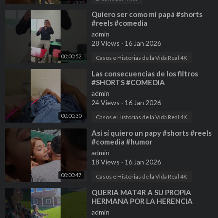
⁣Quiero ser como mi papá #shorts
#reels #comedia
admin
28 Views
·
16 Jan 2026
00:00:52
Casos e Historias de la Vida Real 4K
⁣Las consecuencias de los filtros
#SHORTS #COMEDIA
admin
24 Views
·
16 Jan 2026
00:00:30
Casos e Historias de la Vida Real 4K
⁣Asi sí quiero un papy #shorts #reels
#comedia #humor
admin
18 Views
·
16 Jan 2026
00:00:47
Casos e Historias de la Vida Real 4K
⁣QUERIA MAT4R A SU PROPIA
HERMANA POR LA HERENCIA
#shorts #reels
admin