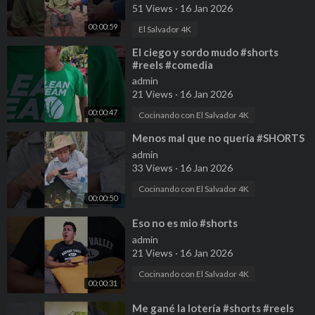
51 Views
·
16 Jan 2026
00:00:59
El Salvador 4K
⁣El ciego y sordo mudo #shorts
#reels #comedia
admin
21 Views
·
16 Jan 2026
00:00:47
Cocinando con El Salvador 4K
⁣Menos mal que no quería #SHORTS
admin
33 Views
·
16 Jan 2026
Cocinando con El Salvador 4K
00:00:50
⁣Eso no es mio #shorts
admin
21 Views
·
16 Jan 2026
Cocinando con El Salvador 4K
00:00:31
⁣Me gané la lotería #shorts #reels