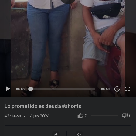
00:00
00:58
10
Lo prometido es deuda #shorts
·
0
0
42
views
16 jan 2026