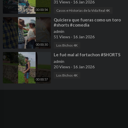
31 Views
·
16 Jan 2026
00:00:54
Casos e Historias de la Vida Real 4K
⁣Quiciera que fueras como un toro
#shorts #comedia
admin
51 Views
·
16 Jan 2026
00:00:30
Los Bichos 4K
⁣Le fué mal al fortachon #SHORTS
admin
20 Views
·
16 Jan 2026
Los Bichos 4K
00:00:57