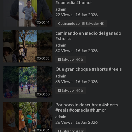
#comedia #humor
admin
22 Views
·
16 Jan 2026
00:00:44
Cocinando con El Salvador 4K
⁣caminando en medio del ganado
#shorts
admin
30 Views
·
16 Jan 2026
00:00:33
El Salvador 4K Jr
⁣Que gran choque #shorts #reels
admin
35 Views
·
16 Jan 2026
El Salvador 4K Jr
00:00:50
⁣Por poco lo descubren #shorts
#reels #comedia #humor
admin
26 Views
·
16 Jan 2026
00:00:36
El Salvador 4K Jr