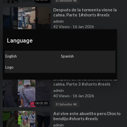
El Salvador 4K
⁣Después de la tormenta viene la
calma. Parte 1#shorts #reels
#ayudasocial
admin
42 Views
·
16 Jan 2026
00:00:56
El Salvador 4K
Language
⁣Después de la tormenta viene la
calma. Parte 2#shorts #reels
#ayudasocial
admin
English
Spanish
34 Views
·
16 Jan 2026
Logo
00:00:52
El Salvador 4K
⁣Después de la tormenta viene la
calma. Parte 3 #shorts #reels
#ayudasocial
admin
40 Views
·
16 Jan 2026
00:01:00
El Salvador 4K
⁣Así vive este abuelito pero Dios lo
bendijo #shorts #reels
#ayudasocial
admin