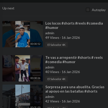
Up next
Autoplay
⁣Los locos #shorts #reels #comedia
#humor
admin
49 Views
·
16 Jan 2026
00:00:52
El Salvador 4K
⁣Te vas a arrepentir #shorts # reels
#comedia #humor
admin
40 Views
·
16 Jan 2026
00:00:26
El Salvador 4K
⁣Sorpresa para una abuelita. Gracias
al apoyo en las batallas #shorts
#reels #AyudaSocial
admin
42 Views
·
16 Jan 2026
00:01:00