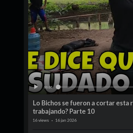
00:00
Lo Bichos se fueron a cortar esta r
trabajando? Parte 10
·
16
views
16 jan 2026