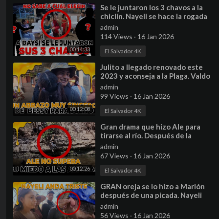
⁣Se le juntaron los 3 chavos a la
chiclin. Nayeli se hace la rogada
para que le tomen foto.
admin
114 Views
·
16 Jan 2026
00:14:33
El Salvador 4K
⁣Julito a llegado renovado este
2023 y aconseja a la Plaga. Valdo
se está enamorando de otra
admin
chica.
99 Views
·
16 Jan 2026
00:12:08
El Salvador 4K
⁣Gran drama que hizo Ale para
tirarse al río. Después de la
polvazón un refrescante baño
admin
en el río
67 Views
·
16 Jan 2026
00:12:26
El Salvador 4K
⁣GRAN oreja se lo hizo a Marlón
después de una picada. Nayeli
dice andar triste por esta razón.
admin
56 Views
·
16 Jan 2026