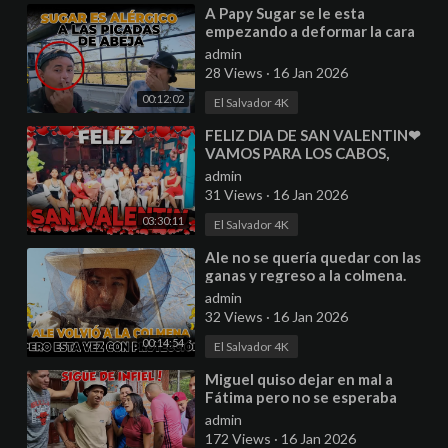
⁣A Papy Sugar se le esta
empezando a deformar la cara
por las picadas. Regresamos a las
admin
colmenas.
28 Views
·
16 Jan 2026
00:12:02
El Salvador 4K
⁣FELIZ DIA DE SAN VALENTIN❤
VAMOS PARA LOS CABOS,
MEXICO
admin
31 Views
·
16 Jan 2026
03:30:11
El Salvador 4K
⁣Ale no se quería quedar con las
ganas y regreso a la colmena.
Nos divertimos mucho en esta
admin
aventura.
32 Views
·
16 Jan 2026
00:14:54
El Salvador 4K
⁣Miguel quiso dejar en mal a
Fátima pero no se esperaba
esto. Que pálida anda Bessy.
admin
Parte 1
172 Views
·
16 Jan 2026