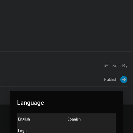
Sort By
sort
Publish
Language
English
Spanish
Logo