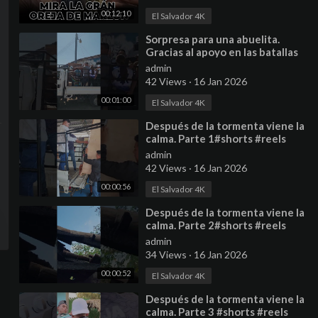
00:12:10
El Salvador 4K
⁣Sorpresa para una abuelita.
Gracias al apoyo en las batallas
#shorts #reels #AyudaSocial
admin
42 Views
·
16 Jan 2026
00:01:00
El Salvador 4K
⁣Después de la tormenta viene la
calma. Parte 1#shorts #reels
#ayudasocial
admin
42 Views
·
16 Jan 2026
00:00:56
El Salvador 4K
⁣Después de la tormenta viene la
calma. Parte 2#shorts #reels
#ayudasocial
admin
34 Views
·
16 Jan 2026
00:00:52
El Salvador 4K
⁣Después de la tormenta viene la
calma. Parte 3 #shorts #reels