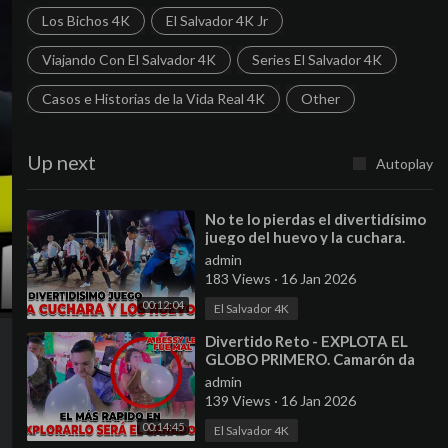
Los Bichos 4K
El Salvador 4K Jr
Viajando Con El Salvador 4K
Series El Salvador 4K
Casos e Historias de la Vida Real 4K
Other
Up next
Autoplay
⁣No te lo pierdas el divertidísimo
juego del huevo y la cuchara.
mira quienes fueron los
admin
ganadores.
183 Views
·
16 Jan 2026
00:12:04
El Salvador 4K
⁣Divertido Reto - EXPLOTA EL
GLOBO PRIMERO. Camarón da
unas palabras para la Familia 4K.
admin
139 Views
·
16 Jan 2026
00:14:45
El Salvador 4K