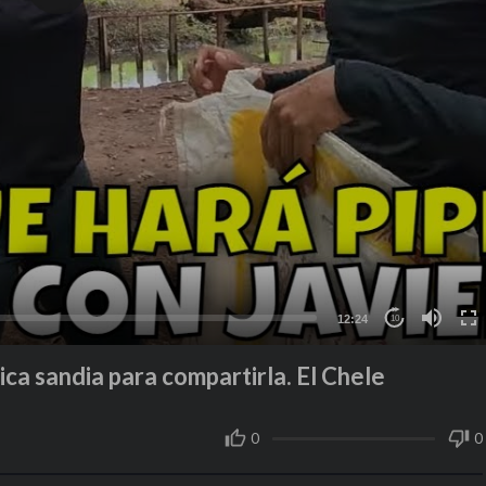
12:24
10
ica sandia para compartirla. El Chele
0
0