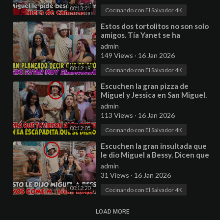
00:13:21
Cocinando con El Salvador 4K
⁣Estos dos tortolitos no son solo
amigos. Tía Yanet se ha
enamorado de Henry. Parte 5
admin
149 Views
·
16 Jan 2026
00:12:19
Cocinando con El Salvador 4K
⁣Escuchen la gran pizza de
Miguel y Jessica en San Miguel.
SE ESCAPARON DE SUS
admin
CUARTOS. Parte 7
113 Views
·
16 Jan 2026
00:12:05
Cocinando con El Salvador 4K
⁣Escuchen la gran insultada que
le dio Miguel a Bessy. Dicen que
Miguel sigue con su vicio. Parte
admin
9
31 Views
·
16 Jan 2026
00:12:20
Cocinando con El Salvador 4K
LOAD MORE