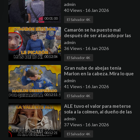
#ayudasocial
admin
40 Views
·
16 Jan 2026
00:01:00
El Salvador 4K
⁣Camarón se ha puesto mal
después de ser atacado por las
abejas. La plaga esta
admin
preocupada.
36 Views
·
16 Jan 2026
00:12:06
El Salvador 4K
⁣Gran nube de abejas tenía
Marlon en la cabeza. Mira lo que
hizo para quitárselas de encima.
admin
41 Views
·
16 Jan 2026
00:12:11
El Salvador 4K
⁣ALE tuvo el valor para meterse
sola a la colmen, al dueño de las
colmenas lo sacaron corriendo.
admin
37 Views
·
16 Jan 2026
00:12:21
El Salvador 4K