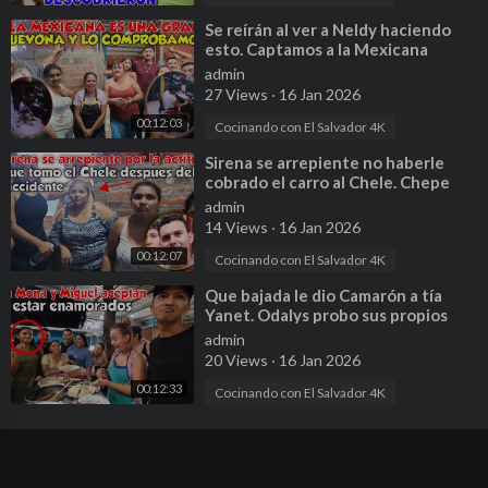
⁣Se reírán al ver a Neldy haciendo
esto. Captamos a la Mexicana
huevoneando cuando hace
admin
limpieza. P 8
27 Views
·
16 Jan 2026
00:12:03
Cocinando con El Salvador 4K
⁣Sirena se arrepiente no haberle
cobrado el carro al Chele. Chepe
paso algo similar. Parte10
admin
14 Views
·
16 Jan 2026
00:12:07
Cocinando con El Salvador 4K
⁣Que bajada le dio Camarón a tía
Yanet. Odalys probo sus propios
tacos y esto dijo. Parte 28
admin
20 Views
·
16 Jan 2026
00:12:33
Cocinando con El Salvador 4K