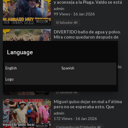
y aconseja a la Plaga. Valdo se está
enamorando de otra chica.
admin
99 Views
·
16 Jan 2026
00:12:08
El Salvador 4K
⁣DIVERTIDO baño de agua y polvo.
Mira como quedaron después de
este reto.
admin
87 Views
·
16 Jan 2026
Language
00:12:07
El Salvador 4K
⁣Así vive este abuelito pero Dios lo
English
Spanish
bendijo #shorts #reels
#ayudasocial
admin
Logo
51 Views
·
16 Jan 2026
00:00:59
El Salvador 4K
⁣Miguel quiso dejar en mal a Fátima
pero no se esperaba esto. Que
pálida anda Bessy. Parte 1
admin
172 Views
·
16 Jan 2026
00:13:21
Cocinando con El Salvador 4K