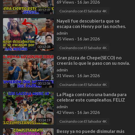
69 Views
·
16 Jan 2026
00:12:07
Cocinando con El Salvador 4K
⁣Nayeli fue descubierta que se
escapa con Henry por las noches.
Bessy se enoja por esto. Parte 3
admin
35 Views
·
16 Jan 2026
00:12:08
Cocinando con El Salvador 4K
⁣Gran pizza de Chepe(SECO) no
creerás lo que le paso con su novia.
Papysugar lo delato. Parte 9
admin
31 Views
·
16 Jan 2026
00:12:06
Cocinando con El Salvador 4K
⁣La Plaga contrato una banda para
celebrar este cumpleaños. FELIZ
CUMPLEAÑOS LOLY CARRANZA
admin
42 Views
·
16 Jan 2026
00:24:19
Cocinando con El Salvador 4K
⁣Bessy ya no puede disimular más