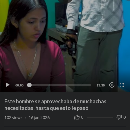
00:00
13:39
10
Este hombre se aprovechaba de muchachas
necesitadas, hasta que esto le pasó
·
0
0
102
views
16 jan 2026