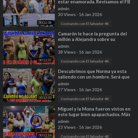
estar enamorada. Revisamos el FB
de la Mona y esto encontramos. P 8
admin
30 Views
·
16 Jan 2026
00:12:06
Cocinando con El Salvador 4K
⁣Camarón le hace la pregunta del
millón a Alejandra sobre su
enamoramiento y esto contesto. P
admin
15
38 Views
·
16 Jan 2026
00:12:07
Cocinando con El Salvador 4K
⁣Descubrimos que Norma ya esta
saliendo con un hombre. Será que
esta enderesandose nuevamente. P
admin
20
27 Views
·
16 Jan 2026
00:12:03
Cocinando con El Salvador 4K
⁣Miguel y la Mona fueron vistos en
este lugar bien apapachados. Más
vale que dicen ser cheros. P 22
admin
23 Views
·
16 Jan 2026
00:12:16
Cocinando con El Salvador 4K