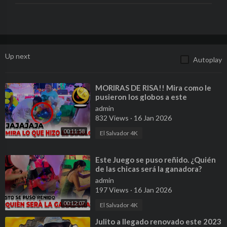
Up next
Autoplay
⁣MORIRAS DE RISA!! Mira como le
pusieron los globos a este
trabajador. Esto cada ves se pone
admin
mejor.
832 Views
·
16 Jan 2026
00:11:58
El Salvador 4K
⁣Este Juego se puso reñido. ¿Quién
de las chicas será la ganadora?
admin
197 Views
·
16 Jan 2026
00:12:07
El Salvador 4K
⁣Julito a llegado renovado este 2023