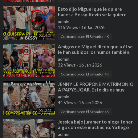
⁣Esto dijo Miguel que le quiere
hacer a Bessy. Kevin se la quiere
llevar de vivo. P 3
admin
115 Views
·
16 Jan 2026
00:14:07
Cocinando con El Salvador 4K
⁣Amigos de Miguel dicen que a él se
le han subidos los humos también.
Miguel se paso con Bessy. P 8
admin
32 Views
·
16 Jan 2026
00:12:02
Cocinando con El Salvador 4K
⁣JENNY LE PROPONE MATRIMONIO
A PAPYSUGAR. Este día es muy
especial para esta parejita. Parte 12
admin
44 Views
·
16 Jan 2026
00:12:33
Cocinando con El Salvador 4K
⁣Jessica bajo juramento niega tener
algo con este muchacho. Ya llegó
Papysugar y Jenny. Parte 17
admin