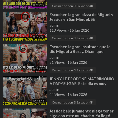
00:12:19
Cocinando con El Salvador 4K
⁣Escuchen la gran pizza de Miguel y
Jessica en San Miguel. SE
ESCAPARON DE SUS CUARTOS.
admin
Parte 7
113 Views
·
16 Jan 2026
00:12:05
Cocinando con El Salvador 4K
⁣Escuchen la gran insultada que le
dio Miguel a Bessy. Dicen que
Miguel sigue con su vicio. Parte 9
admin
31 Views
·
16 Jan 2026
00:12:20
Cocinando con El Salvador 4K
⁣JENNY LE PROPONE MATRIMONIO
A PAPYSUGAR. Este día es muy
especial para esta parejita. Parte 12
admin
44 Views
·
16 Jan 2026
00:12:33
Cocinando con El Salvador 4K
⁣Jessica bajo juramento niega tener
algo con este muchacho. Ya llegó