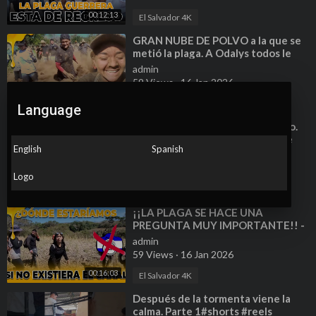
00:12:13
El Salvador 4K
⁣GRAN NUBE DE POLVO a la que se
metió la plaga. A Odalys todos le
pasaron encima, no le fue nada bien
admin
59 Views
·
16 Jan 2026
00:12:21
El Salvador 4K
Language
⁣DIVERTIDO baño de agua y polvo.
Mira como quedaron después de
English
Spanish
este reto.
admin
84 Views
·
16 Jan 2026
Logo
00:12:07
El Salvador 4K
⁣¡¡LA PLAGA SE HACE UNA
PREGUNTA MUY IMPORTANTE!! -
Bessy ya tuviera 2 hijos.
admin
59 Views
·
16 Jan 2026
00:16:03
El Salvador 4K
⁣Después de la tormenta viene la
calma. Parte 1#shorts #reels