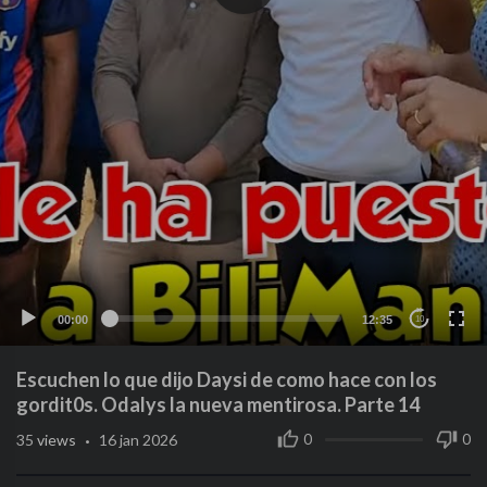
00:00
12:35
10
Escuchen lo que dijo Daysi de como hace con los
gordit0s. Odalys la nueva mentirosa. Parte 14
·
0
0
35
views
16 jan 2026