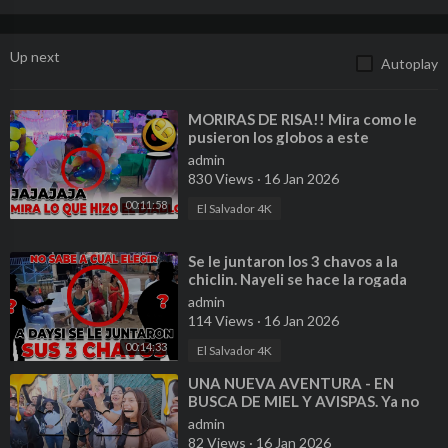
Up next
Autoplay
⁣MORIRAS DE RISA!! Mira como le
pusieron los globos a este
trabajador. Esto cada ves se pone
admin
mejor.
830 Views
·
16 Jan 2026
00:11:58
El Salvador 4K
⁣Se le juntaron los 3 chavos a la
chiclin. Nayeli se hace la rogada
para que le tomen foto.
admin
114 Views
·
16 Jan 2026
00:14:33
El Salvador 4K
⁣UNA NUEVA AVENTURA - EN
BUSCA DE MIEL Y AVISPAS. Ya no
veremos a Henry en los videos.
admin
82 Views
·
16 Jan 2026