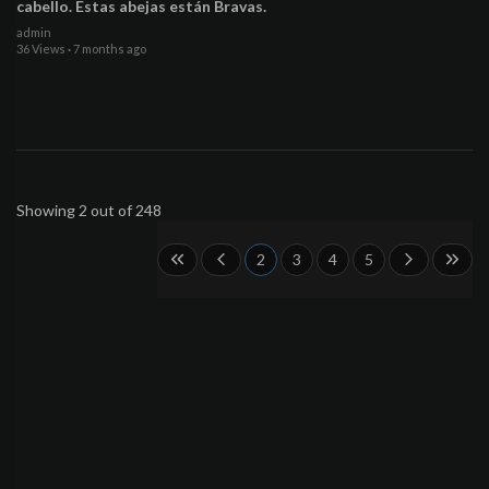
cabello. Estas abejas están Bravas.
admin
36 Views
·
7 months ago
Showing 2 out of 248
2
3
4
5