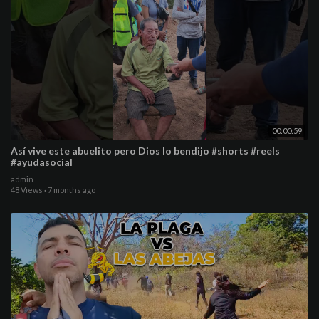
00:00:59
Así vive este abuelito pero Dios lo bendijo #shorts #reels
#ayudasocial
admin
48 Views
·
7 months ago