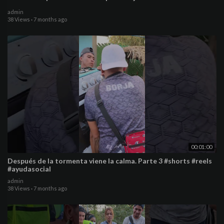
admin
38 Views
·
7 months ago
00:01:00
Después de la tormenta viene la calma. Parte 3 #shorts #reels
#ayudasocial
admin
38 Views
·
7 months ago