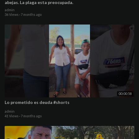
abejas. La plaga esta preocupada.
admin
36 Views
·
7 months ago
00:00:58
Lo prometido es deuda #shorts
admin
41 Views
·
7 months ago