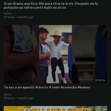
Gran drama que hizo Ale para tirarse al río. Después de la
polvazón un refrescante baño en el río
admin
67 Views
·
7 months ago
00:00:26
Te vas a arrepentir #shorts # reels #comedia #humor
admin
40 Views
·
7 months ago