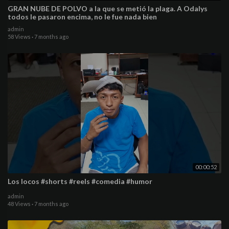
GRAN NUBE DE POLVO a la que se metió la plaga. A Odalys
todos le pasaron encima, no le fue nada bien
admin
58 Views
·
7 months ago
00:00:52
Los locos #shorts #reels #comedia #humor
admin
48 Views
·
7 months ago