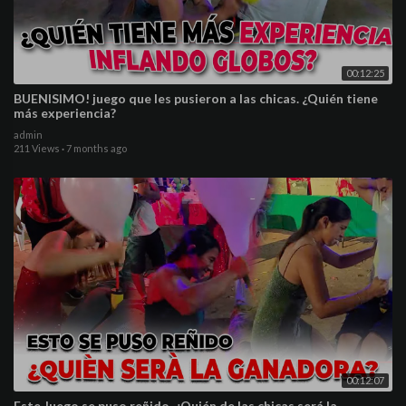
00:12:25
BUENISIMO! juego que les pusieron a las chicas. ¿Quién tiene
más experiencia?
admin
211 Views
·
7 months ago
00:12:07
Este Juego se puso reñido. ¿Quién de las chicas será la