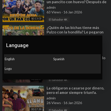
un pancito con huevo? Después de
un descanso, seguimos la aventura.
admin
63 Views
·
16 Jan 2026
00:13:05
El Salvador 4K
⁣¿Quién de las bichas tiene más
Pulzo con la hondilla? Le pegaron
un hondillazo a Jilo.
admin
39 Views
·
16 Jan 2026
Language
00:12:47
El Salvador 4K
⁣Así vive este abuelito pero Dios lo
English
Spanish
bendijo #shorts #reels
#ayudasocial
admin
Logo
51 Views
·
16 Jan 2026
00:00:59
El Salvador 4K
⁣La obligaron a casarse por dinero,
pero el amor siempre triunfa.
admin
26 Views
·
16 Jan 2026
00:17:39
El Salvador 4K