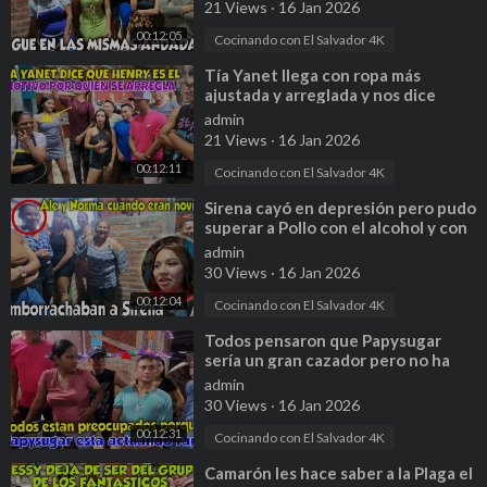
21 Views
·
16 Jan 2026
00:12:05
Cocinando con El Salvador 4K
⁣Tía Yanet llega con ropa más
ajustada y arreglada y nos dice
quien es el motivo de su cambio. P 7
admin
21 Views
·
16 Jan 2026
00:12:11
Cocinando con El Salvador 4K
⁣Sirena cayó en depresión pero pudo
superar a Pollo con el alcohol y con
ayuda de Ale y Norma. P 15
admin
30 Views
·
16 Jan 2026
00:12:04
Cocinando con El Salvador 4K
⁣Todos pensaron que Papysugar
sería un gran cazador pero no ha
sido así. Parte 24
admin
30 Views
·
16 Jan 2026
00:12:31
Cocinando con El Salvador 4K
⁣Camarón les hace saber a la Plaga el