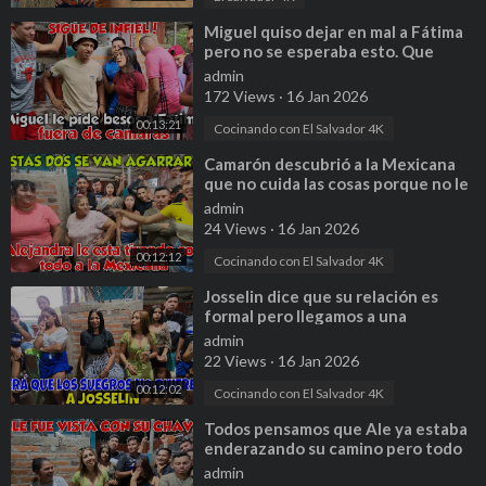
⁣Miguel quiso dejar en mal a Fátima
pero no se esperaba esto. Que
pálida anda Bessy. Parte 1
admin
172 Views
·
16 Jan 2026
00:13:21
Cocinando con El Salvador 4K
⁣Camarón descubrió a la Mexicana
que no cuida las cosas porque no le
cuestan a ella. Parte 5
admin
24 Views
·
16 Jan 2026
00:12:12
Cocinando con El Salvador 4K
⁣Josselin dice que su relación es
formal pero llegamos a una
conclusión que no lo es. Parte 17
admin
22 Views
·
16 Jan 2026
00:12:02
Cocinando con El Salvador 4K
⁣Todos pensamos que Ale ya estaba
enderazando su camino pero todo
fue un farsa. P 21
admin