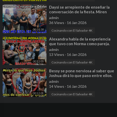
⁣Daysi se arrepiente de enseñar la
conversación de la fiesta. Miren
quien fue la victima de esto. P29
admin
36 Views
·
16 Jan 2026
00:10:38
Cocinando con El Salvador 4K
⁣Alexandra habla de la experiencia
que tuvo con Norma como pareja.
Daysi dejará su relación? P 26
admin
13 Views
·
16 Jan 2026
00:12:05
Cocinando con El Salvador 4K
⁣Bessy se pone nerviosa al saber que
Joshua dirá lo que paso entre ellos.
Serenata para Bessy. P 46
admin
14 Views
·
16 Jan 2026
00:12:01
Cocinando con El Salvador 4K