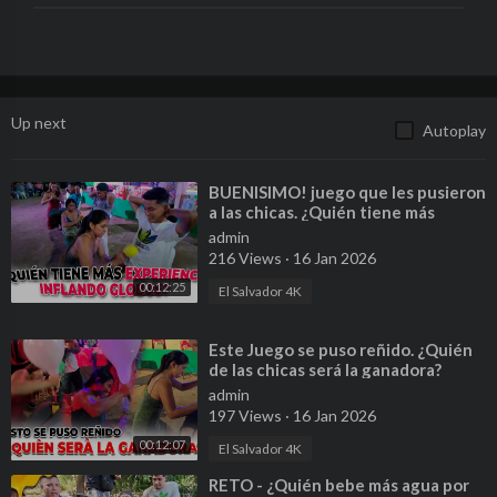
Up next
Autoplay
⁣BUENISIMO! juego que les pusieron
a las chicas. ¿Quién tiene más
experiencia?
admin
216 Views
·
16 Jan 2026
00:12:25
El Salvador 4K
⁣Este Juego se puso reñido. ¿Quién
de las chicas será la ganadora?
admin
197 Views
·
16 Jan 2026
00:12:07
El Salvador 4K
⁣RETO - ¿Quién bebe más agua por