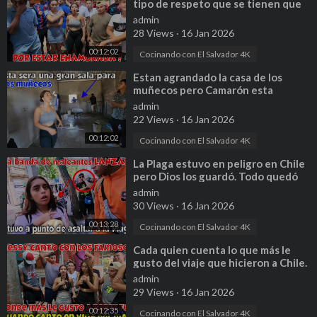
tipo de respeto que se tienen que
tener. Parte 4
admin
28 Views
·
16 Jan 2026
00:12:02
Cocinando con El Salvador 4K
⁣Estan agrandado la casa de los
muñecos pero Camarón esta
decepcionado de ellos. Parte 13
admin
22 Views
·
16 Jan 2026
00:12:02
Cocinando con El Salvador 4K
⁣La Plaga estuvo en peligro en Chile
pero Dios los guardó. Todo quedó
captado en video. Parte 1
admin
30 Views
·
16 Jan 2026
00:13:28
Cocinando con El Salvador 4K
⁣Cada quien cuenta lo que más le
gusto del viaje que hicieron a Chile.
Ale por ir dormida no sabe. P3
admin
29 Views
·
16 Jan 2026
00:12:35
Cocinando con El Salvador 4K