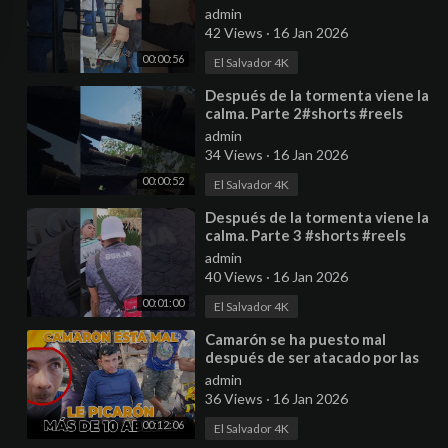
#ayudasocial
admin
42 Views
·
16 Jan 2026
00:00:56
El Salvador 4K
⁣Después de la tormenta viene la
calma. Parte 2#shorts #reels
#ayudasocial
admin
34 Views
·
16 Jan 2026
00:00:52
El Salvador 4K
⁣Después de la tormenta viene la
calma. Parte 3 #shorts #reels
#ayudasocial
admin
40 Views
·
16 Jan 2026
00:01:00
El Salvador 4K
⁣Camarón se ha puesto mal
después de ser atacado por las
abejas. La plaga esta
admin
preocupada.
36 Views
·
16 Jan 2026
00:12:06
El Salvador 4K