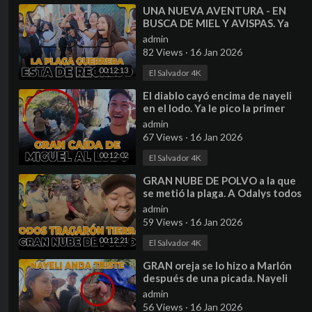
⁣UNA NUEVA AVENTURA - EN
BUSCA DE MIEL Y AVISPAS. Ya
no veremos a Henry en los
admin
videos.
82 Views
·
16 Jan 2026
00:12:13
El Salvador 4K
⁣El diablo cayó encima de nayeli
en el lodo. Ya le pico la primer
Avispa a Miguel
admin
67 Views
·
16 Jan 2026
00:12:02
El Salvador 4K
⁣GRAN NUBE DE POLVO a la que
se metió la plaga. A Odalys todos
le pasaron encima, no le fue
admin
nada bien
59 Views
·
16 Jan 2026
00:12:21
El Salvador 4K
⁣GRAN oreja se lo hizo a Marlón
después de una picada. Nayeli
dice andar triste por esta razón.
admin
56 Views
·
16 Jan 2026