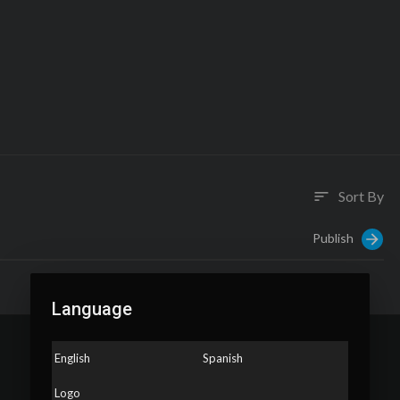
Sort By
sort
Publish
Language
English
Spanish
Logo