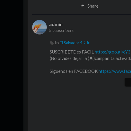
Share
admin
5 subscribers
In
El Salvador 4K Jr
SUSCRIBETE es FACIL
https://goo.gl/cY
(No olvides dejar la (🔔)campanita activada
Siguenos en FACEBOOK
https://www.fac
Este es un canal de El Salvador 4K, con m
diversion
Esperamos de tu apoyo.