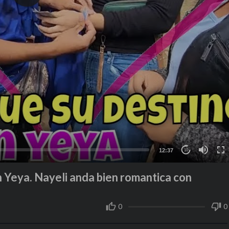
12:37
10
n Yeya. Nayeli anda bien romantica con
0
0