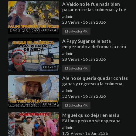
⁣A Valdo no le fue nada bien
pasar entre las colmenas y fue
atacado por muchas abejas.
admin
23 Views
·
16 Jan 2026
00:12:04
El Salvador 4K
⁣A Papy Sugar se le esta
empezando a deformar la cara
por las picadas. Regresamos a las
admin
colmenas.
28 Views
·
16 Jan 2026
00:12:02
El Salvador 4K
⁣Ale no se quería quedar con las
ganas y regreso a la colmena.
Nos divertimos mucho en esta
admin
aventura.
32 Views
·
16 Jan 2026
00:14:54
El Salvador 4K
⁣Miguel quiso dejar en mal a
Fátima pero no se esperaba
esto. Que pálida anda Bessy.
admin
Parte 1
172 Views
·
16 Jan 2026