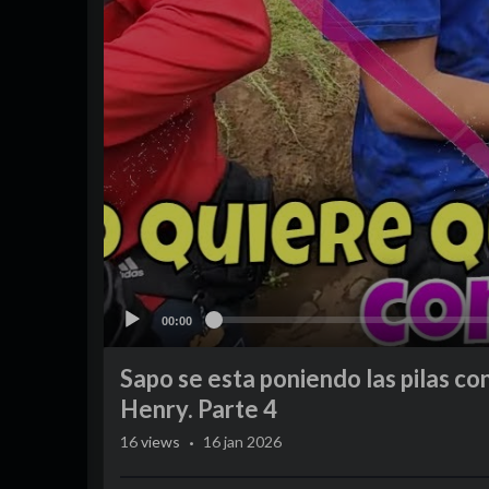
00:00
Sapo se esta poniendo las pilas co
Henry. Parte 4
·
16
views
16 jan 2026