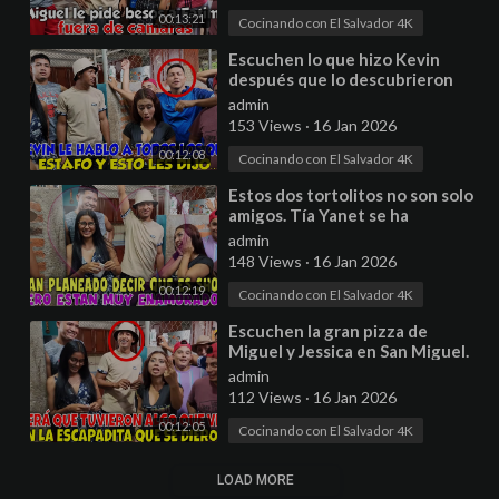
00:13:21
Cocinando con El Salvador 4K
⁣Escuchen lo que hizo Kevin
después que lo descubrieron
que es estafador. Daysi tiene
admin
algo de Sapo P2
153 Views
·
16 Jan 2026
00:12:08
Cocinando con El Salvador 4K
⁣Estos dos tortolitos no son solo
amigos. Tía Yanet se ha
enamorado de Henry. Parte 5
admin
148 Views
·
16 Jan 2026
00:12:19
Cocinando con El Salvador 4K
⁣Escuchen la gran pizza de
Miguel y Jessica en San Miguel.
SE ESCAPARON DE SUS
admin
CUARTOS. Parte 7
112 Views
·
16 Jan 2026
00:12:05
Cocinando con El Salvador 4K
LOAD MORE