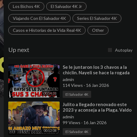
Los Bichos 4K
El Salvador 4K Jr
Viajando Con El Salvador 4K
Series El Salvador 4K
Casos e Historias de la Vida Real 4K
Other
Up next
Autoplay
⁣Se le juntaron los 3 chavos a la
chiclin. Nayeli se hace la rogada
para que le tomen foto.
admin
114 Views
·
16 Jan 2026
00:14:33
El Salvador 4K
⁣Julito a llegado renovado este
2023 y aconseja a la Plaga. Valdo
se está enamorando de otra
admin
chica.
99 Views
·
16 Jan 2026
00:12:08
El Salvador 4K