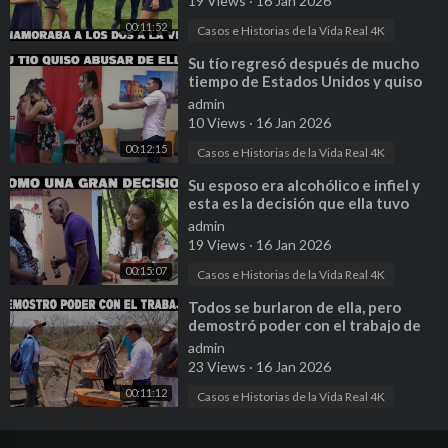
19 Views
·
16 Jan 2026
00:11:52
Casos e Historias de la Vida Real 4K
⁣Su tío regresó después de mucho
tiempo de Estados Unidos y quiso
aprovecharse de ella
admin
10 Views
·
16 Jan 2026
00:12:15
Casos e Historias de la Vida Real 4K
⁣Su esposo era alcohólico e infiel y
esta es la decisión que ella tuvo
que tomar
admin
19 Views
·
16 Jan 2026
00:15:07
Casos e Historias de la Vida Real 4K
⁣Todos se burlaron de ella, pero
demostró poder con el trabajo de
un hombre
admin
23 Views
·
16 Jan 2026
00:11:12
Casos e Historias de la Vida Real 4K