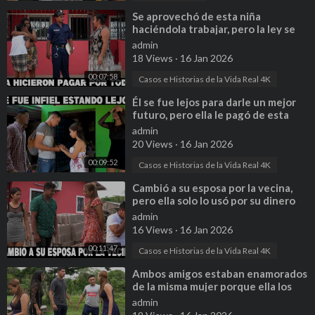
⁣Se aprovechó de esta niña
haciéndola trabajar, pero la ley se
encargó de ella
admin
18 Views
·
16 Jan 2026
00:07:58
Casos e Historias de la Vida Real 4K
⁣Él se fue lejos para darle un mejor
futuro, pero ella le pagó de esta
forma
admin
20 Views
·
16 Jan 2026
00:09:52
Casos e Historias de la Vida Real 4K
⁣Cambió a su esposa por la vecina,
pero ella solo lo usó por su dinero
admin
16 Views
·
16 Jan 2026
00:11:47
Casos e Historias de la Vida Real 4K
⁣Ambos amigos estaban enamorados
de la misma mujer porque ella los
había ilusionado de esta manera
admin