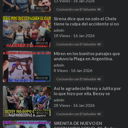
13 Views
·
16 Jan 2026
00:12:07
Cocinando con El Salvador 4K
⁣Sirena dice que no solo el Chele
tiene la culpa del accidente si no
que también el Pollo. P 11
admin
18 Views
·
16 Jan 2026
00:13:03
Cocinando con El Salvador 4K
⁣Miren en los bonitos paisajes que
anduvo la Plaga en Argentina.
Disfrutaron de la nieve. Parte 10
admin
8 Views
·
16 Jan 2026
00:13:02
Cocinando con El Salvador 4K
⁣Así le agradecio Bessy a Julito por
lo que hizo por ella. Bessy se
declara soltera nuevamente. P 40
admin
28 Views
·
16 Jan 2026
00:12:11
Cocinando con El Salvador 4K
⁣SIRENITA DE NUEVO EN