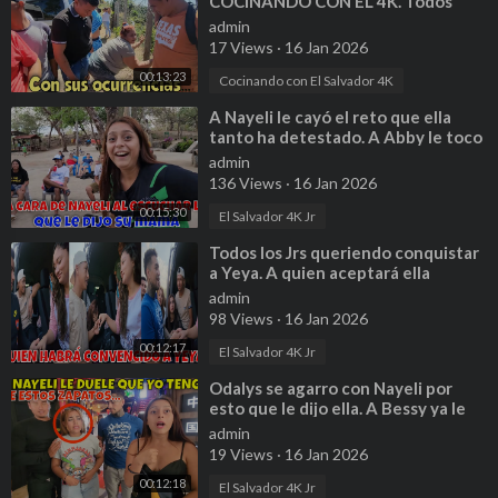
COCINANDO CON EL 4K. Todos
venian vomitando en los micros.
admin
Parte 1
17 Views
·
16 Jan 2026
00:13:23
Cocinando con El Salvador 4K
⁣A Nayeli le cayó el reto que ella
tanto ha detestado. A Abby le toco
huevo. Parte 16
admin
136 Views
·
16 Jan 2026
00:15:30
El Salvador 4K Jr
⁣Todos los Jrs queriendo conquistar
a Yeya. A quien aceptará ella
después de presentarse? P 1
admin
98 Views
·
16 Jan 2026
00:12:17
El Salvador 4K Jr
⁣Odalys se agarro con Nayeli por
esto que le dijo ella. A Bessy ya le
salió un seguidor. Parte 8
admin
19 Views
·
16 Jan 2026
00:12:18
El Salvador 4K Jr