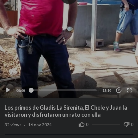
00:00
13:10
10
Los primos de Gladis La Sirenita, El Chele y Juan la
visitaron y disfrutaron un rato con ella
·
0
0
32
views
16 nov 2024