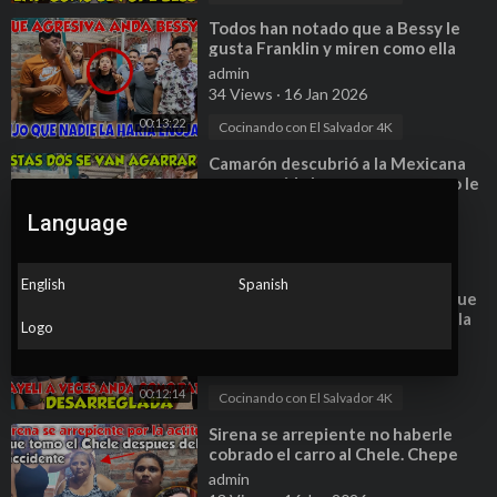
⁣Todos han notado que a Bessy le
gusta Franklin y miren como ella
reacciona. Parte 7
admin
34 Views
·
16 Jan 2026
00:13:22
Cocinando con El Salvador 4K
⁣Camarón descubrió a la Mexicana
que no cuida las cosas porque no le
cuestan a ella. Parte 5
admin
Language
24 Views
·
16 Jan 2026
00:12:12
Cocinando con El Salvador 4K
English
Spanish
⁣Camarón aconseja a su sobrina que
no se tire a la perdición. Bessy ella
Logo
solita se hunde. Parte 2
admin
25 Views
·
16 Jan 2026
00:12:14
Cocinando con El Salvador 4K
⁣Sirena se arrepiente no haberle
cobrado el carro al Chele. Chepe
paso algo similar. Parte10
admin