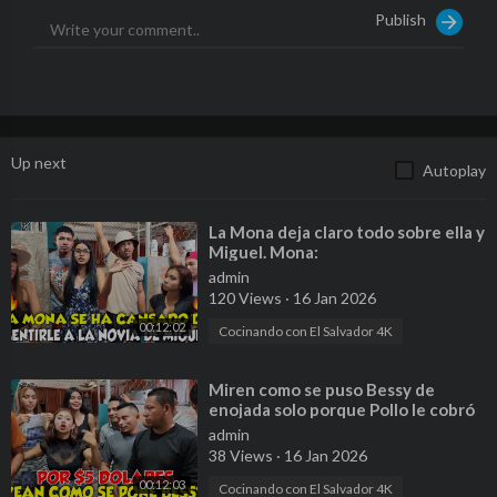
Publish
Up next
Autoplay
⁣La Mona deja claro todo sobre ella y
Miguel. Mona:
admin
120 Views
·
16 Jan 2026
00:12:02
Cocinando con El Salvador 4K
⁣Miren como se puso Bessy de
enojada solo porque Pollo le cobró
menos a Nayeli que a ella. Parte 4
admin
38 Views
·
16 Jan 2026
00:12:03
Cocinando con El Salvador 4K