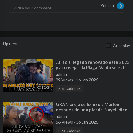
Publish
Up next
Autoplay
⁣Julito a llegado renovado este 2023
y aconseja a la Plaga. Valdo se está
enamorando de otra chica.
admin
99 Views
·
16 Jan 2026
00:12:08
El Salvador 4K
⁣GRAN oreja se lo hizo a Marlón
después de una picada. Nayeli dice
andar triste por esta razón.
admin
56 Views
·
16 Jan 2026
00:12:10
El Salvador 4K