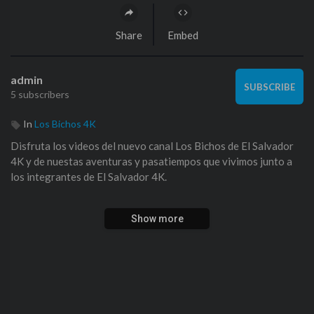
Share
Embed
admin
SUBSCRIBE
5 subscribers
In
Los Bichos 4K
Disfruta los videos del nuevo canal Los Bichos de El Salvador
4K y de nuestas aventuras y pasatiempos que vivimos junto a
los integrantes de El Salvador 4K.
Siguenos en Facebook
https://fb.me/LosBichos4K
Show more
Siguenos en Instagram
https://www.instagram.com/elsalvador4k/
Descarga Nuestra App para Android
https://play.google.com/store/....apps/details?id=com.
Visita nuestra tienda Oficial
https://elsalvador4kstore.com/
y
ordena la mercaderia que te guste