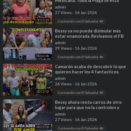
Mexicana. Toda la Plaga se esta
enfermando. Parte 1
admin
27 Views
·
16 Jan 2026
00:12:25
Cocinando con El Salvador 4K
⁣Bessy ya no puede disimular más
estar enamorada. Revisamos el FB
de la Mona y esto encontramos. P 8
admin
29 Views
·
16 Jan 2026
00:12:06
Cocinando con El Salvador 4K
⁣Camarón acaba de descubrir lo que
quieren hacer los 4 fantasticos.
Bessy ya esta comprometida. P 9
admin
26 Views
·
16 Jan 2026
00:12:02
Cocinando con El Salvador 4K
⁣Bessy ahora renta carros de otro
lugar para que no la controlen y
miren a que horas llega. P 10
admin
27 Views
·
16 Jan 2026
00:12:03
Cocinando con El Salvador 4K