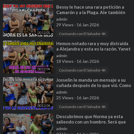
⁣Bessy le hace una rara petición a
Camarón y a la Plaga. Ale también
esta super enamorada. Parte 12
admin
29 Views
·
16 Jan 2026
00:12:01
Cocinando con El Salvador 4K
⁣Hemos notado rara y muy distraída
a Alejandra y esta es la razón. Yanet
la delato. Parte 13
admin
18 Views
·
16 Jan 2026
00:12:04
Cocinando con El Salvador 4K
⁣Josselin le manda un mensaje a su
cuñada después de lo que vió. Como
terminará esta relación. P 19
admin
25 Views
·
16 Jan 2026
00:12:04
Cocinando con El Salvador 4K
⁣Descubrimos que Norma ya esta
saliendo con un hombre. Será que
esta enderesandose nuevamente. P
admin
20