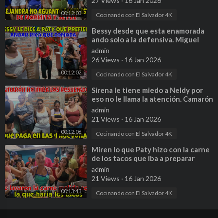
27 Views
·
16 Jan 2026
00:12:03
Cocinando con El Salvador 4K
⁣Bessy desde que esta enamorada
ando solo a la defensiva. Miguel
dice que su abuela se viste bien. P6
admin
26 Views
·
16 Jan 2026
00:12:02
Cocinando con El Salvador 4K
⁣Sirena le tiene miedo a Neldy por
eso no le llama la atención. Camarón
ya esta cansado de ellas. P 9
admin
21 Views
·
16 Jan 2026
00:12:06
Cocinando con El Salvador 4K
⁣Miren lo que Paty hizo con la carne
de los tacos que iba a preparar
Odalys. Esta nerviosa. Parte 21
admin
21 Views
·
16 Jan 2026
00:13:43
Cocinando con El Salvador 4K