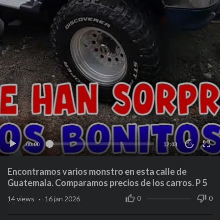
00:00
12:03
10
Encontramos varios monstro en esta calle de
Guatemala. Comparamos precios de los carros. P 5
·
0
0
14
views
16 jan 2026