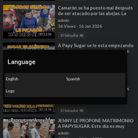
⁣Camarón se ha puesto mal después
de ser atacado por las abejas. La
plaga esta preocupada.
admin
36 Views
·
16 Jan 2026
00:12:06
El Salvador 4K
⁣A Papy Sugar se le esta empezando
a deformar la cara por las picadas.
Regresamos a las colmenas.
admin
Language
28 Views
·
16 Jan 2026
00:12:02
El Salvador 4K
English
Spanish
⁣Ale no se quería quedar con las
ganas y regreso a la colmena. Nos
Logo
divertimos mucho en esta aventura.
admin
32 Views
·
16 Jan 2026
00:14:54
El Salvador 4K
⁣JENNY LE PROPONE MATRIMONIO
A PAPYSUGAR. Este día es muy
especial para esta parejita. Parte 12
admin