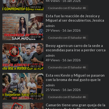
44 Views
·
16 Jan 2026
00:12:33
Cocinando con El Salvador 4K
⁣Esta fue la reacción de Jessica y
Miguel al ser descubiertos. Jessica
no acepta su relación. P 16
admin
29 Views
·
16 Jan 2026
00:12:06
Cocinando con El Salvador 4K
⁣Bessy agarro un carro de la sede a
escondidas para irse a perder cerca
de Guatemala. Parte 2
admin
49 Views
·
16 Jan 2026
00:12:02
Cocinando con El Salvador 4K
⁣Esta ves Kevin y Miguel se pasaron
con la broma de mal gusto que le
hicieron a tía Yanet. Parte 16
admin
25 Views
·
16 Jan 2026
00:12:03
Cocinando con El Salvador 4K
⁣Camarón tiene una gran queja de la