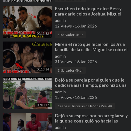
⁣Escuchen todo lo que dice Bessy
para darle celos a Joshua. Miguel
dejo lamido todo. Parte 24
admin
12 Views
·
16 Jan 2026
00:13:32
El Salvador 4K Jr
⁣Miren el reto que hicieron los Jrs a
la orilla de la calle. Miguel se robo el
show en este reto. P26
admin
31 Views
·
16 Jan 2026
00:13:14
El Salvador 4K Jr
⁣Dejó a su pareja por alguien que le
dedicara más tiempo, pero hizo una
mala elección
admin
15 Views
·
16 Jan 2026
00:08:17
Casos e Historias de la Vida Real 4K
⁣Dejó a su esposa por no arreglarse y
la que se consiguió no hacía las
labores del hogar
admin