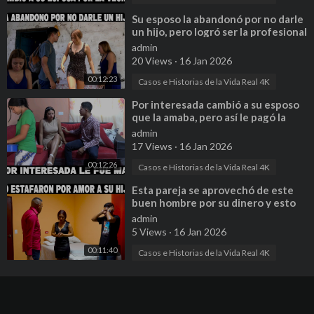
⁣Su esposo la abandonó por no darle
un hijo, pero logró ser la profesional
que tanto quería
admin
20 Views
·
16 Jan 2026
00:12:23
Casos e Historias de la Vida Real 4K
⁣Por interesada cambió a su esposo
que la amaba, pero así le pagó la
vida
admin
17 Views
·
16 Jan 2026
00:12:26
Casos e Historias de la Vida Real 4K
⁣Esta pareja se aprovechó de este
buen hombre por su dinero y esto
es lo que él hizo
admin
5 Views
·
16 Jan 2026
00:11:40
Casos e Historias de la Vida Real 4K