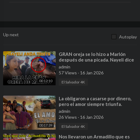
Up next
Autoplay
⁣GRAN oreja se lo hizo a Marlón
después de una picada. Nayeli dice
andar triste por esta razón.
admin
57 Views
·
16 Jan 2026
00:12:10
El Salvador 4K
⁣La obligaron a casarse por dinero,
pero el amor siempre triunfa.
admin
26 Views
·
16 Jan 2026
00:17:39
El Salvador 4K
⁣Nos llevaron un Armadillo que es