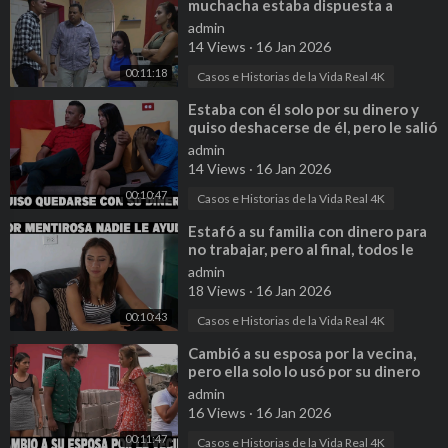
muchacha estaba dispuesta a
traicionar a su pareja, pero pasó
admin
esto
14 Views
·
16 Jan 2026
00:11:18
Casos e Historias de la Vida Real 4K
⁣Estaba con él solo por su dinero y
quiso deshacerse de él, pero le salió
mal
admin
14 Views
·
16 Jan 2026
00:10:47
Casos e Historias de la Vida Real 4K
⁣Estafó a su familia con dinero para
no trabajar, pero al final, todos le
dieron la espalda
admin
18 Views
·
16 Jan 2026
00:10:43
Casos e Historias de la Vida Real 4K
⁣Cambió a su esposa por la vecina,
pero ella solo lo usó por su dinero
admin
16 Views
·
16 Jan 2026
00:11:47
Casos e Historias de la Vida Real 4K