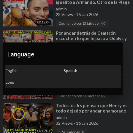
igualito a Armando. Otro de la Plaga
le debe dinero a Fátima. P 11
admin
28 Views
·
16 Jan 2026
00:12:04
Cocinando con El Salvador 4K
⁣Por andar detrás de Camarón
escuchen lo que le paso a Odalys y
Nayeli. Odalys echa mal olor. P 13
admin
14 Views
·
16 Jan 2026
Language
00:12:12
Cocinando con El Salvador 4K
⁣Bessy le restriega en la cara a
English
Spanish
Joshua que solo lo utilizó. Joshua
cuenta como hacia dinero. P 44
admin
Logo
15 Views
·
16 Jan 2026
00:12:12
Cocinando con El Salvador 4K
⁣Todos los Jrs piensan que Henry es
todo dejado por andar enamorado
de Nayeli. Parte 20
admin
32 Views
·
16 Jan 2026
00:12:03
El Salvador 4K Jr