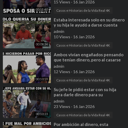
15 Views
·
16 Jan 2026
00:11:40
Casos e Historias de la Vida Real 4K
⁣Estaba interesada solo en su dinero
y su hija le ayudó a darse cuenta
admin
10 Views
·
16 Jan 2026
00:09:34
Casos e Historias de la Vida Real 4K
⁣Ambos vivían engañados pensando
que tenían dinero, pero al casarse
descubrieron la realidad
admin
12 Views
·
16 Jan 2026
00:10:19
Casos e Historias de la Vida Real 4K
⁣Su jefe le pidió estar con su hija
para darle dinero para su
enfermedad sin saber lo que le
admin
esperaba
23 Views
·
16 Jan 2026
00:10:23
Casos e Historias de la Vida Real 4K
⁣Por ambición al dinero, esta