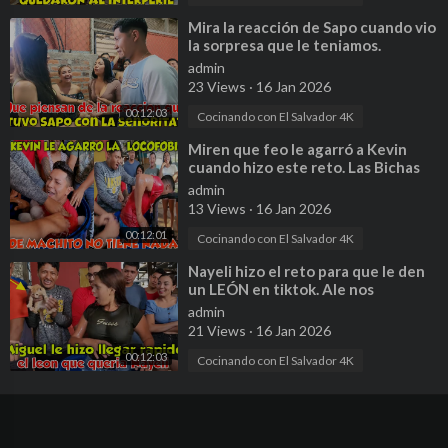
⁣Mira la reacción de Sapo cuando vio
la sorpresa que le teniamos.
Definitvamente Sapo es ..... P 5
admin
23 Views
·
16 Jan 2026
00:12:03
Cocinando con El Salvador 4K
⁣Miren que feo le agarró a Kevin
cuando hizo este reto. Las Bichas
han salido guerreras. Parte 2
admin
13 Views
·
16 Jan 2026
00:12:01
Cocinando con El Salvador 4K
⁣Nayeli hizo el reto para que le den
un LEÓN en tiktok. Ale nos
decepcionó en este reto. Parte 3
admin
21 Views
·
16 Jan 2026
00:12:03
Cocinando con El Salvador 4K