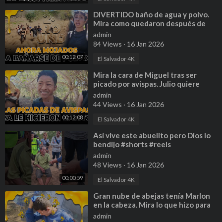
⁣DIVERTIDO baño de agua y polvo.
Mira como quedaron después de
este reto.
admin
84 Views
·
16 Jan 2026
00:12:07
El Salvador 4K
⁣Mira la cara de Miguel tras ser
picado por avispas. Julio quiere
hacer el famoso reto de las avispas
admin
44 Views
·
16 Jan 2026
00:12:08
El Salvador 4K
⁣Así vive este abuelito pero Dios lo
bendijo #shorts #reels
#ayudasocial
admin
48 Views
·
16 Jan 2026
00:00:59
El Salvador 4K
⁣Gran nube de abejas tenía Marlon
en la cabeza. Mira lo que hizo para
quitárselas de encima.
admin