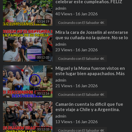
celebrar este cumpleaños. FELIZ
CUMPLEAÑOS LOLY CARRANZA
admin
40 Views
·
16 Jan 2026
00:24:19
Cocinando con El Salvador 4K
⁣Mira la cara de Josselin al enterarse
que su cuñada no la quiere. No se lo
esperaba. Parte 18
admin
23 Views
·
16 Jan 2026
00:12:03
Cocinando con El Salvador 4K
⁣Miguel y la Mona fueron vistos en
este lugar bien apapachados. Más
vale que dicen ser cheros. P 22
admin
21 Views
·
16 Jan 2026
00:12:16
Cocinando con El Salvador 4K
⁣Camarón cuenta lo dificil que fue
este viaje a Chile y a Argentina.
Miguel y Sugar no ayudaron. P 4
admin
13 Views
·
16 Jan 2026
00:12:03
Cocinando con El Salvador 4K