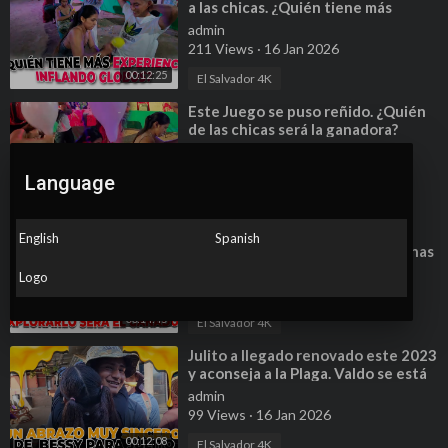
a las chicas. ¿Quién tiene más
experiencia?
admin
211 Views
·
16 Jan 2026
00:12:25
El Salvador 4K
⁣Este Juego se puso reñido. ¿Quién
de las chicas será la ganadora?
admin
194 Views
·
16 Jan 2026
Language
00:12:07
El Salvador 4K
⁣Divertido Reto - EXPLOTA EL
English
Spanish
GLOBO PRIMERO. Camarón da unas
palabras para la Familia 4K.
admin
Logo
139 Views
·
16 Jan 2026
00:14:45
El Salvador 4K
⁣Julito a llegado renovado este 2023
y aconseja a la Plaga. Valdo se está
enamorando de otra chica.
admin
99 Views
·
16 Jan 2026
00:12:08
El Salvador 4K