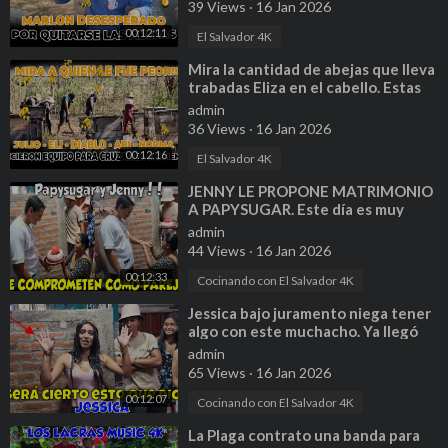
39 Views
·
16 Jan 2026
00:12:11
El Salvador 4K
⁣Mira la cantidad de abejas que lleva
trabadas Eliza en el cabello. Estas
abejas están Bravas.
admin
36 Views
·
16 Jan 2026
00:12:16
El Salvador 4K
⁣JENNY LE PROPONE MATRIMONIO
A PAPYSUGAR. Este día es muy
especial para esta parejita. Parte 12
admin
44 Views
·
16 Jan 2026
00:12:33
Cocinando con El Salvador 4K
⁣Jessica bajo juramento niega tener
algo con este muchacho. Ya llegó
Papysugar y Jenny. Parte 17
admin
65 Views
·
16 Jan 2026
00:12:07
Cocinando con El Salvador 4K
⁣La Plaga contrato una banda para