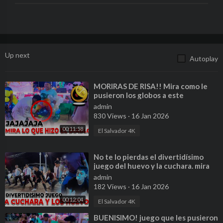
Up next
Autoplay
⁣MORIRAS DE RISA!! Mira como le
pusieron los globos a este
trabajador. Esto cada ves se pone
admin
mejor.
830 Views
·
16 Jan 2026
00:11:58
El Salvador 4K
⁣No te lo pierdas el divertidísimo
juego del huevo y la cuchara. mira
quienes fueron los ganadores.
admin
182 Views
·
16 Jan 2026
00:12:04
El Salvador 4K
⁣BUENISIMO! juego que les pusieron