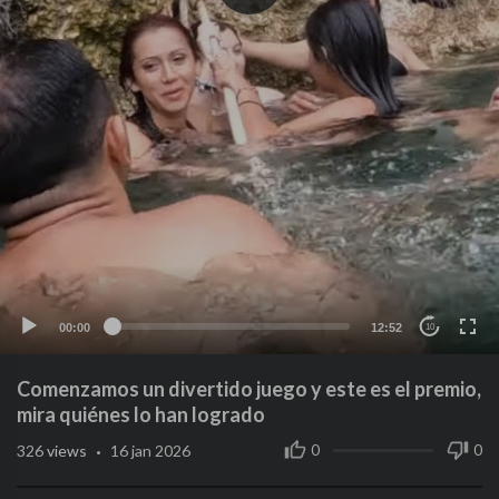
00:00
12:52
10
Comenzamos un divertido juego y este es el premio,
mira quiénes lo han logrado
·
0
0
326
views
16 jan 2026