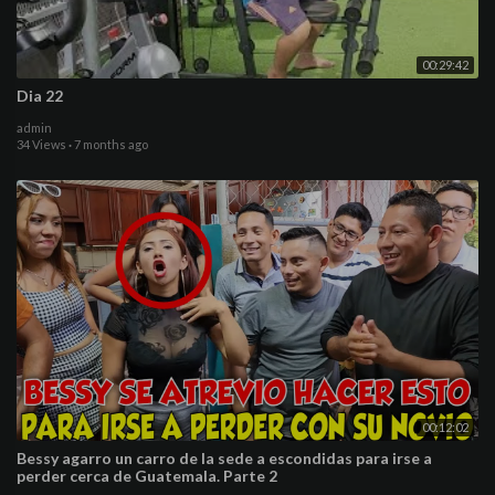
00:29:42
Dia 22
admin
34 Views
·
7 months ago
00:12:02
Bessy agarro un carro de la sede a escondidas para irse a
perder cerca de Guatemala. Parte 2