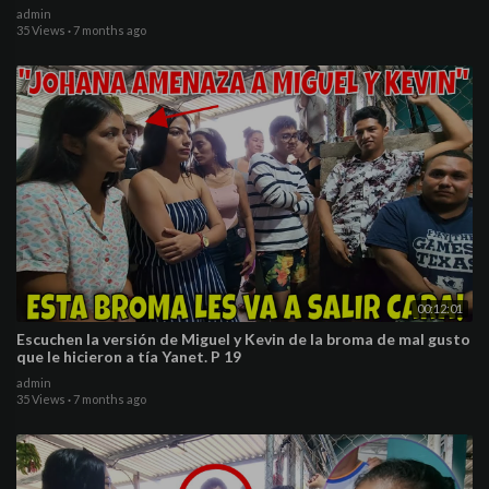
admin
35 Views
·
7 months ago
00:12:01
Escuchen la versión de Miguel y Kevin de la broma de mal gusto
que le hicieron a tía Yanet. P 19
admin
35 Views
·
7 months ago