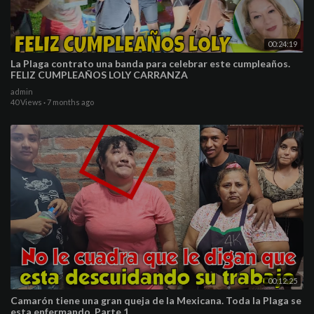
00:24:19
La Plaga contrato una banda para celebrar este cumpleaños.
FELIZ CUMPLEAÑOS LOLY CARRANZA
admin
40 Views
·
7 months ago
00:12:25
Camarón tiene una gran queja de la Mexicana. Toda la Plaga se
esta enfermando. Parte 1