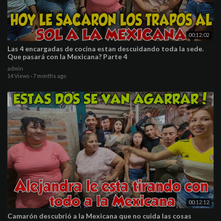
00:12:02
Las 4 encargadas de cocina estan descuidando toda la sede.
Que pasará con la Mexicana? Parte 4
admin
14 Views
·
7 months ago
00:12:12
Camarón descubrió a la Mexicana que no cuida las cosas