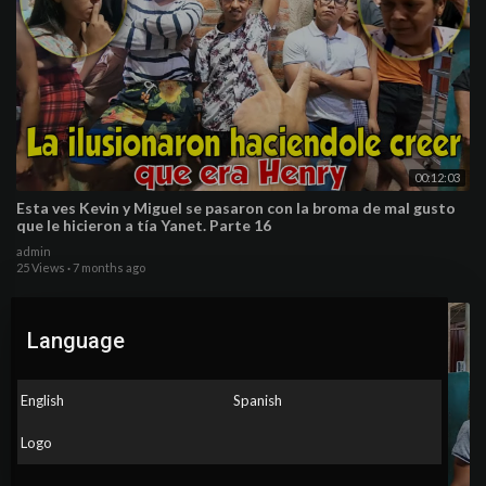
00:12:03
Esta ves Kevin y Miguel se pasaron con la broma de mal gusto
que le hicieron a tía Yanet. Parte 16
admin
25 Views
·
7 months ago
Language
English
Spanish
Logo