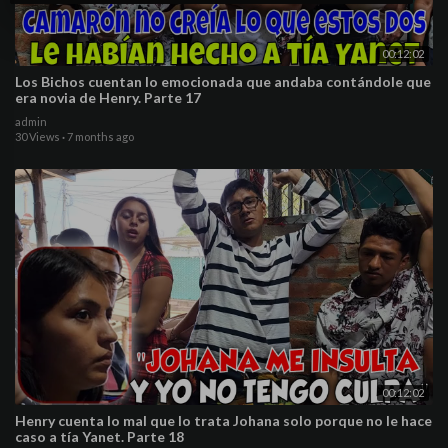
00:12:02
Los Bichos cuentan lo emocionada que andaba contándole que
era novia de Henry. Parte 17
admin
30 Views
·
7 months ago
00:12:02
Henry cuenta lo mal que lo trata Johana solo porque no le hace
caso a tía Yanet. Parte 18