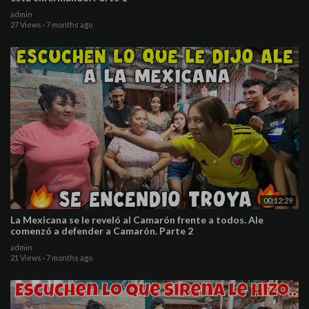
admin
27 Views
·
7 months ago
00:12:29
La Mexicana se le reveló al Camarón frente a todos. Ale
comenzó a defender a Camarón. Parte 2
admin
21 Views
·
7 months ago