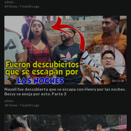
admin
49 Views
·
7 months ago
00:12:08
Nayeli fue descubierta que se escapa con Henry por las noches.
Bessy se enoja por esto. Parte 3
admin
34 Views
·
7 months ago