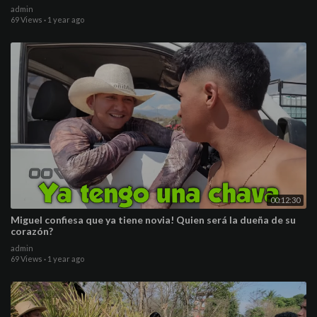
admin
69 Views
·
1 year ago
00:12:30
Miguel confiesa que ya tiene novia! Quien será la dueña de su
corazón?
admin
69 Views
·
1 year ago