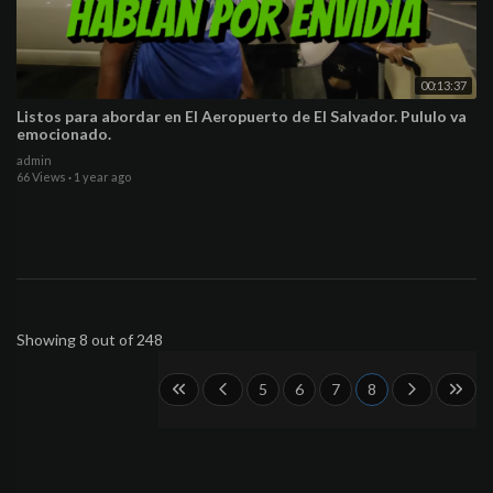
00:13:37
Listos para abordar en El Aeropuerto de El Salvador. Pululo va
emocionado.
admin
66 Views
·
1 year ago
Showing 8 out of 248
5
6
7
8