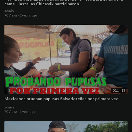
cama. Hasta las Chicas4k participaron.
admin
70 Views
·
2 years ago
00:14:13
Mexicanos prueban pupusas Salvadoreñas por primera vez
admin
70 Views
·
1 year ago