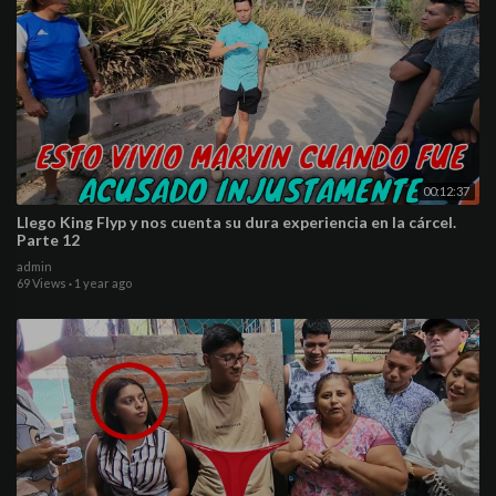
00:12:37
Llego King Flyp y nos cuenta su dura experiencia en la cárcel.
Parte 12
admin
69 Views
·
1 year ago