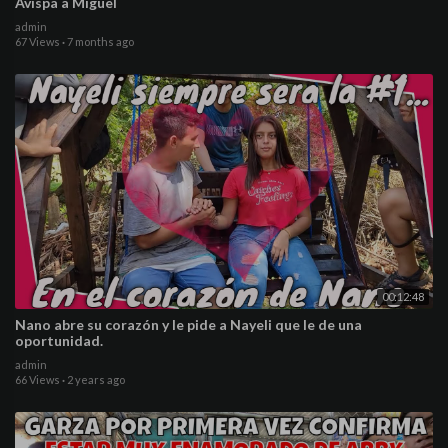
Avispa a Miguel
admin
67 Views
·
7 months ago
00:12:48
Nano abre su corazón y le pide a Nayeli que le de una
oportunidad.
admin
66 Views
·
2 years ago