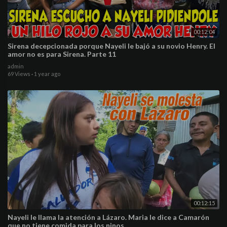
00:12:04
Sirena decepcionada porque Nayeli le bajó a su novio Henry. El
amor no es para Sirena. Parte 11
admin
69 Views
·
1 year ago
00:12:15
Nayeli le llama la atención a Lázaro. Maria le dice a Camarón
que no tiene comida para los ninos.