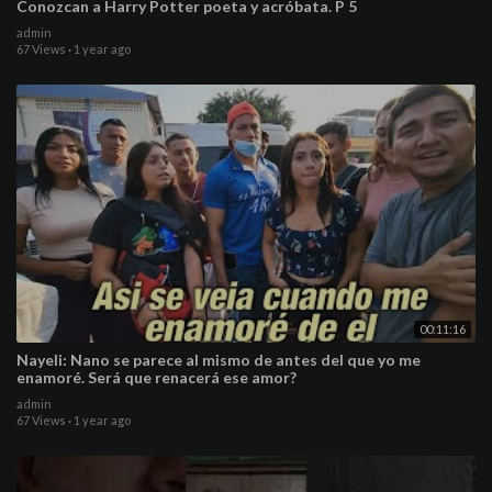
Conozcan a Harry Potter poeta y acróbata. P 5
admin
67 Views
·
1 year ago
00:11:16
Nayeli: Nano se parece al mismo de antes del que yo me
enamoré. Será que renacerá ese amor?
admin
67 Views
·
1 year ago