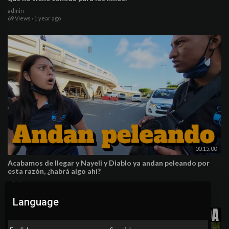
admin
69 Views
·
1 year ago
00:15:00
Acabamos de llegar y Nayeli y Diablo ya andan peleando por
esta razón, ¿habrá algo ahí?
admin
68 Views
·
1 year ago
Language