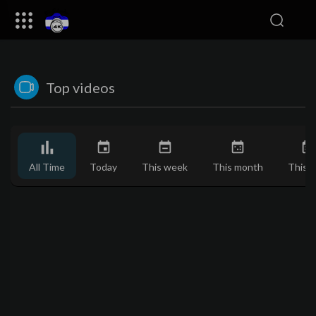
Top videos
All Time
Today
This week
This month
This y