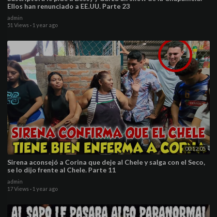
Ellos han renunciado a EE.UU. Parte 23
admin
51 Views
·
1 year ago
00:12:05
Sirena aconsejó a Corina que deje al Chele y salga con el Seco,
se lo dijo frente al Chele. Parte 11
admin
17 Views
·
1 year ago