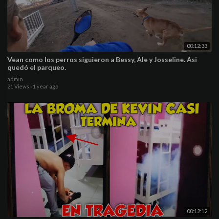
00:12:33
Vean como los perros siguieron a Bessy, Ale y Josseline. Asi
quedó el parqueo.
admin
21 Views
·
1 year ago
00:12:12