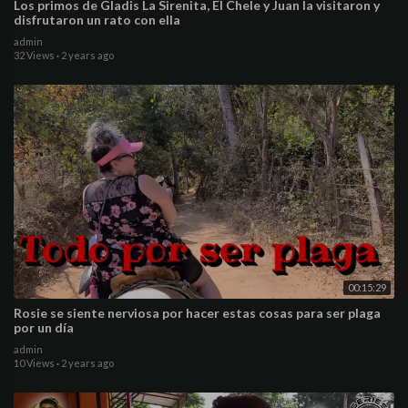
Los primos de Gladis La Sirenita, El Chele y Juan la visitaron y
disfrutaron un rato con ella
admin
32 Views
·
2 years ago
00:15:29
Rosie se siente nerviosa por hacer estas cosas para ser plaga
por un día
admin
10 Views
·
2 years ago