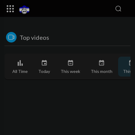
Top videos
All Time
Today
This week
This month
This y