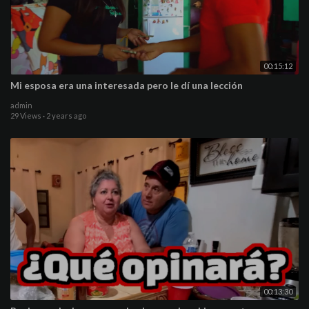
00:15:12
Mi esposa era una interesada pero le dí una lección
admin
29 Views
·
2 years ago
00:13:30