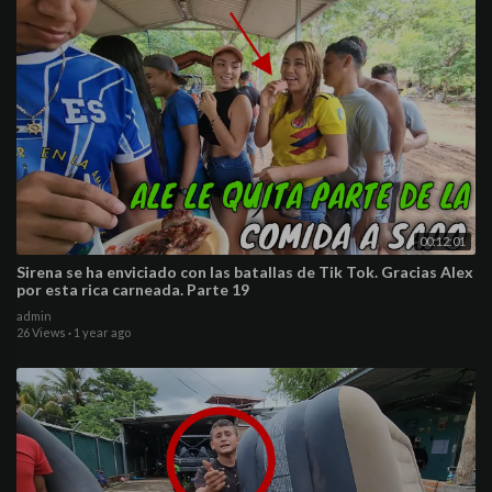
00:12:01
Sirena se ha enviciado con las batallas de Tik Tok. Gracias Alex
por esta rica carneada. Parte 19
admin
26 Views
·
1 year ago