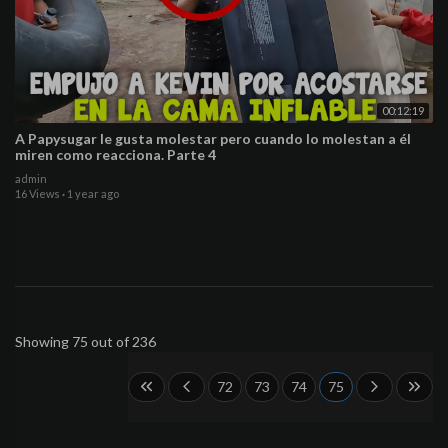
00:12:19
A Papysugar le gusta molestar pero cuando lo molestan a él
miren como reacciona. Parte 4
admin
16 Views
·
1 year ago
Showing 75 out of 236
72
73
74
75