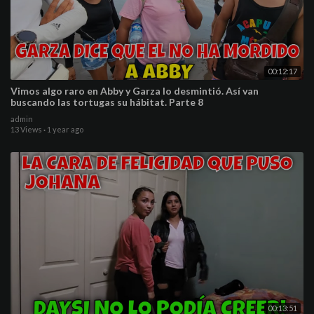
00:12:17
Vimos algo raro en Abby y Garza lo desmintió. Así van
buscando las tortugas su hábitat. Parte 8
admin
13 Views
·
1 year ago
00:13:51